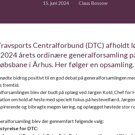
15. juni 2024
Claus Bossow
ravsports Centralforbund (DTC) afholdt l
i 2024 årets ordinære generalforsamling p
bsbane i Århus. Her følger en opsamling
ødte bidrog positivt til en god debat på generalforsamlingen me
s fremtid.
alforsamlingen blev der budt på oplæg ved Jørgen Kold, Chef for 
ation om hold af heste med specielt fokus på hestevelfærd. Jørgen
spirerende og bibragte megen læring, og oplægget høstede stor r
neralforsamling blev der gennemført følgende valg:
styrelse for DTC
: