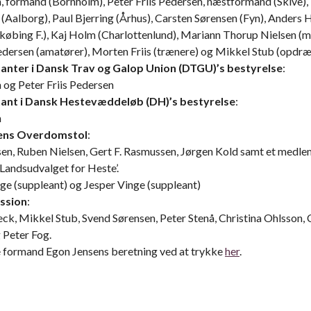
, formand (Bornholm), Peter Friis Pedersen, næstformand (Skive),
 (Aalborg), Paul Bjerring (Århus), Carsten Sørensen (Fyn), Anders 
købing F.), Kaj Holm (Charlottenlund), Mariann Thorup Nielsen (m
edersen (amatører), Morten Friis (trænere) og Mikkel Stub (opdræ
nter i Dansk Trav og Galop Union (DTGU)’s bestyrelse
:
 og Peter Friis Pedersen
nt i Dansk Hestevæddeløb (DH)’s bestyrelse
:
n
ens Overdomstol
:
sen, Ruben Nielsen, Gert F. Rasmussen, Jørgen Kold samt et medle
’Landsudvalget for Heste’.
ge (suppleant) og Jesper Vinge (suppleant)
ssion
:
ck, Mikkel Stub, Svend Sørensen, Peter Stenå, Christina Ohlsson, 
 Peter Fog.
 formand Egon Jensens beretning ved at trykke
her
.