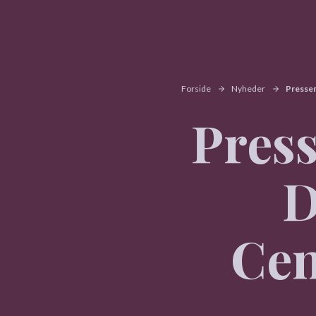
Forside
Nyheder
Pressem
Press
D
Cen