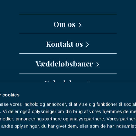
Om os
Kernefortælling
Kontakt os
Medarbejdere
Væddeløbsbaner
info@danskhv.dk
Spar Nord Arena - Aalborg
Nyhedsbrev
Jydsk Væddeløbsbane
 cookies
Vil du have seneste nyt fra Dansk
Fyens Væddeløbsbane
passe vores indhold og annoncer, til at vise dig funktioner til soci
Hestevæddeløb direkte i din indbakke?
Nykøbing F Travbane
Facebook
Youtube
Instagram
fik. Vi deler også oplysninger om din brug af vores hjemmeside m
 medier, annonceringspartnere og analysepartnere. Vores partne
Charlottenlund Travbane
ndre oplysninger, du har givet dem, eller som de har indsamlet 
NYHEDSBREV
Bornholms Brand Park