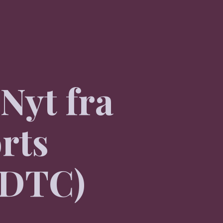
Nyt fra
rts
(DTC)