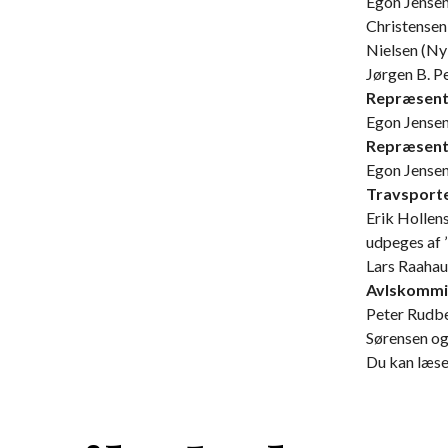
Egon Jensen
Christensen
Nielsen (Ny
Jørgen B. P
Repræsenta
Egon Jensen
Repræsenta
Egon Jense
Travsport
Erik Hollen
udpeges af 
Lars Raahau
Avlskommi
Peter Rudbe
Sørensen og
Du kan læse