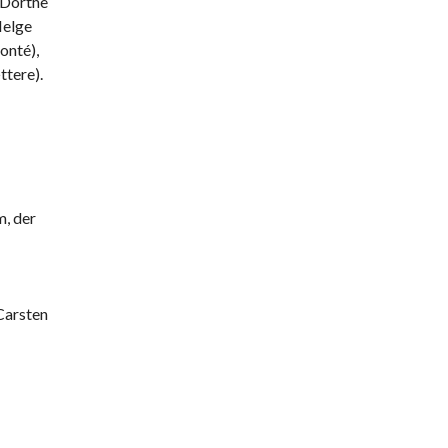
 Dorthe
Helge
onté),
ttere).
m, der
Carsten