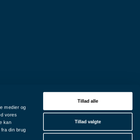
Tillad alle
ale medier og
ed vores
Tillad valgte
re kan
fra din brug