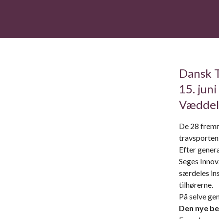
Dansk T
15. jun
Væddelø
De 28 fremm
travsporten
Efter gener
Seges Innov
særdeles in
tilhørerne.
På selve ge
Den nye be