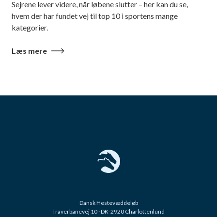
Sejrene lever videre, når løbene slutter – her kan du se,
hvem der har fundet vej til top 10 i sportens mange
kategorier.
Læs mere
Dansk Hestevæddeløb
Traverbanevej 10 · DK-2920 Charlottenlund