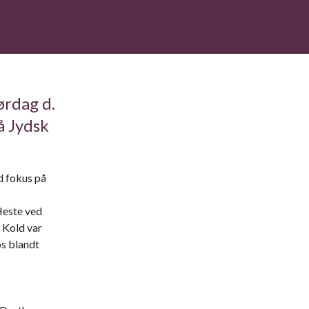
ørdag d.
å Jydsk
.
d fokus på
Heste ved
 Kold var
os blandt