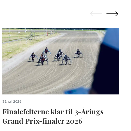
3
S
a
31. jul. 2026
Finalefelterne klar til 3-Årings
Grand Prix-finaler 2026