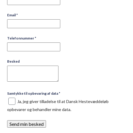
Licenshavere
Alle typer licenshavere skal betale
Email
*
administrationsgebyr og er berettiget til
medlemskortet.
En aktiv væddeløbshest er defineret som i
Telefonnummer
*
alderen 0-14 år og fra sit 5. år med en start inden
for de seneste 12 måneder.
Besked
Samtykke til opbevaring af data
*
Ja, jeg giver tilladelse til at Dansk Hestevæddeløb
opbevarer og behandler mine data.