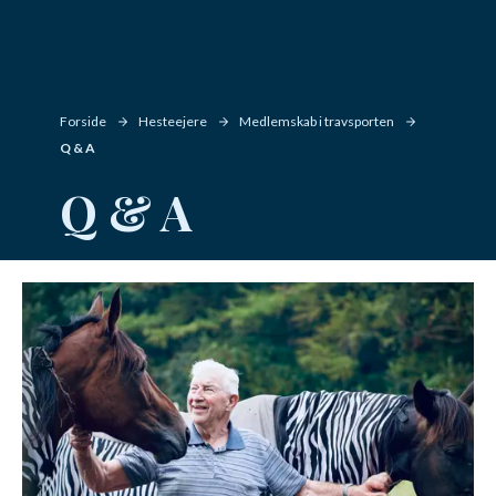
Forside
Hesteejere
Medlemskab i travsporten
Q & A
Q & A