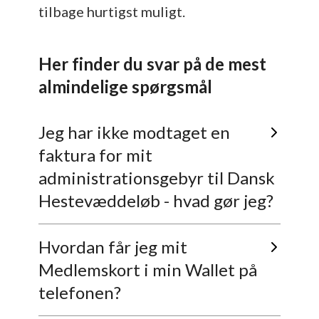
tilbage hurtigst muligt.
Her finder du svar på de mest
almindelige spørgsmål
Jeg har ikke modtaget en
faktura for mit
administrationsgebyr til Dansk
Hestevæddeløb - hvad gør jeg?
Faktura sendes ud til registrerede medlemmer i
Hvordan får jeg mit
"Min Konto".
Medlemskort i min Wallet på
Tjek om du er registeret, og med hvilken mail.
Log ind på "Min Konto"
her
.
telefonen?
Under "Min konto" kan du opdatere dine