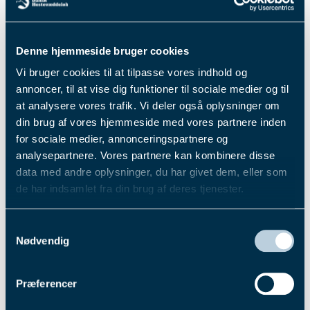
samtidig den nye bestyrelsesformand, Jørgen
Damsbo Andersen, varmt velkommen. Vi ser frem
til et godt og konstruktivt samarbejde.
Denne hjemmeside bruger cookies
Læs den fulde pressemeddelelse fra Dansk Galop
Vi bruger cookies til at tilpasse vores indhold og
her:
annoncer, til at vise dig funktioner til sociale medier og til
Pressemeddelelse Dansk Galop
at analysere vores trafik. Vi deler også oplysninger om
din brug af vores hjemmeside med vores partnere inden
Fik du læst...
for sociale medier, annonceringspartnere og
analysepartnere. Vores partnere kan kombinere disse
data med andre oplysninger, du har givet dem, eller som
de har indsamlet fra din brug af deres tjenester.
Du kan læse mere om vores behandling af
Samtykkevalg
personoplysninger i vores privatlivspolitik, som du
Nødvendig
finder
her
.
Præferencer