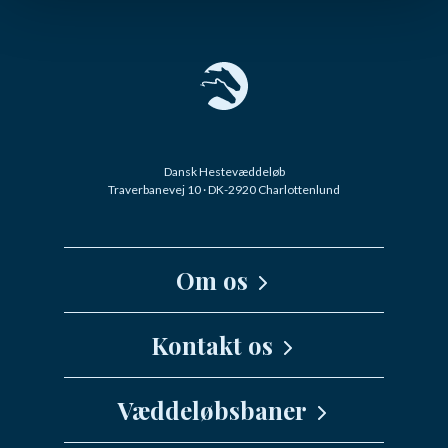
Dansk Hestevæddeløb
Traverbanevej 10 · DK-2920 Charlottenlund
Om os
Kernefortælling
Kontakt os
Medarbejdere
Væddeløbsbaner
info@danskhv.dk