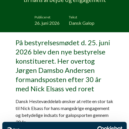
Publiceret
Tekst
26. juni 2026
Dansk Galop
På bestyrelsesmødet d. 25. juni
2026 blev den nye bestyrelse
konstitueret. Her overtog
Jørgen Damsbo Andersen
formandsposten efter 30 år
med Nick Elsass ved roret
Dansk Hestevæddeløb ønsker at rette en stor tak
til Nick Elsass for hans mangeårige engagement
og betydelige indsats for galopsporten gennem
30 år.
Vi ønsker Nick alt det bedste fremover og byder