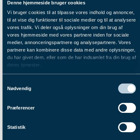
Denne hjemmeside bruger cookies
Morten Friis
Vi bruger cookies til at tilpasse vores indhold og annoncer,
René Kjær
til at vise dig funktioner til sociale medier og til at analysere
Bestyrelsen har konstitueret
vores trafik. Vi deler også oplysninger om din brug af
sig således
vores hjemmeside med vores partnere inden for sociale
medier, annonceringspartnere og analysepartnere. Vores
Jan Dahlgaard er valgt som ny formand, og
partnere kan kombinere disse data med andre oplysninger,
Morten Friis fortsætter som vores repræsentant i
du har givet dem, eller som de har indsamlet fra din brug af
DTC.
deres tjenester.
Endvidere er Flemming Larsen udtrådt af
bestyrelsen, og hans tidligere opgave som
Du kan læse mere om vores behandling af
Samtykkevalg
kasserer varetages nu af René Kjær.
personoplysninger i vores privatlivspolitik, som du
Nødvendig
Vi ser frem til et nyt og konstruktivt samarbejde
finder
her
.
med resten af organisationen.
De bedste hilsner
Præferencer
Bestyrelsen
Hold dig opdateret på foreningen, via deres hjemmeside, her
Statistik
Den nye bestyrelse i Dansk