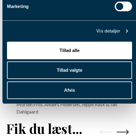
Travtrænerforening
Marketing
Vis detaljer
Tillad alle
Tillad valgte
Afvis
Den nye bestyrelse, fra venstre: René Kjær,
Morten Friis, Anders Pedersen, Jeppe Rask & Jan
Dahlgaard
Fik du læst...