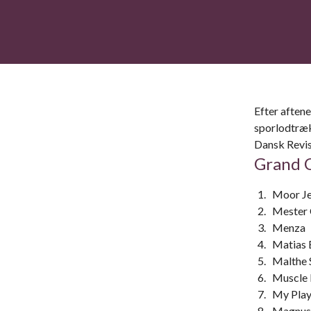
Efter aftene
sporlodtræk
Dansk Revis
Grand C
Moor Je
Mester
Menza
Matias 
Malthe 
Muscle 
My Play
Magnus 