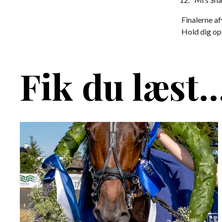
Finalerne af
Hold dig op
Fik du læst..