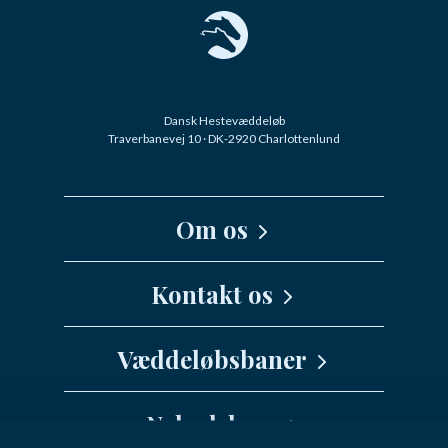
Dansk Hestevæddeløb
Traverbanevej 10 · DK-2920 Charlottenlund
Om os
Kernefortælling
Kontakt os
Medarbejdere
Væddeløbsbaner
info@danskhv.dk
Spar Nord Arena - Aalborg
Nyhedsbrev
Jydsk Væddeløbsbane