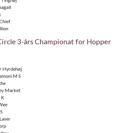
agall
x
Chief
lion
ircle 3-års Championat for Hopper
r Hyrdehøj
moni M S
the
ey Market
 K
Wee
 S
Laser
orp
adow