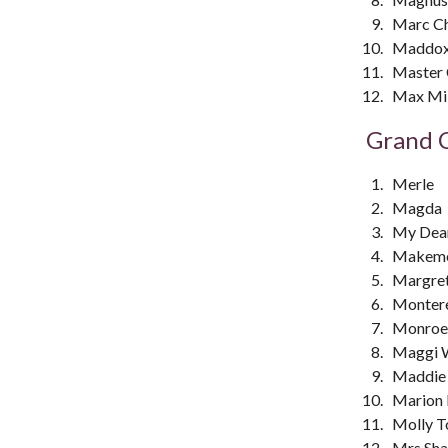
Marc Ch
Maddo
Master 
Max Mil
Grand C
Merle
Magda
My Dea
Makeme
Margre
Monter
Monroe
Maggi 
Maddie
Marion 
Molly T
Mrs Sh