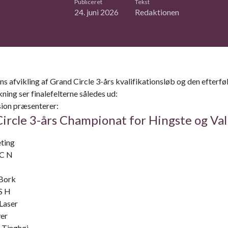
Publiceret
Tekst
24. juni 2026
Redaktionen
ns afvikling af Grand Circle 3-års kvalifikationsløb og den efterf
ning ser finalefelterne således ud:
ion præsenterer:
ircle 3-års Championat for Hingste og Val
ting
 C N
Bork
S H
Laser
er
Tinghøj