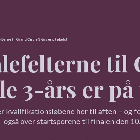
lterne til Grand Circle 3-års er på plads!
lefelterne til
le 3-års er på
r kvalifikationsløbene her til aften – og fo
også over startsporene til finalen den 10. 