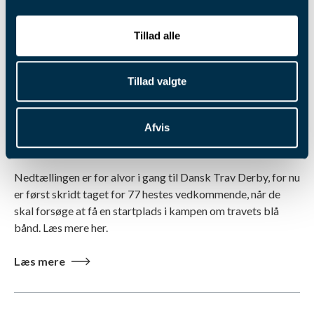
Tillad alle
Tillad valgte
4. aug. 2026
Pointberegning til Dansk Trav
Afvis
Derby 2026
Nedtællingen er for alvor i gang til Dansk Trav Derby, for nu
er først skridt taget for 77 hestes vedkommende, når de
skal forsøge at få en startplads i kampen om travets blå
bånd. Læs mere her.
Læs mere