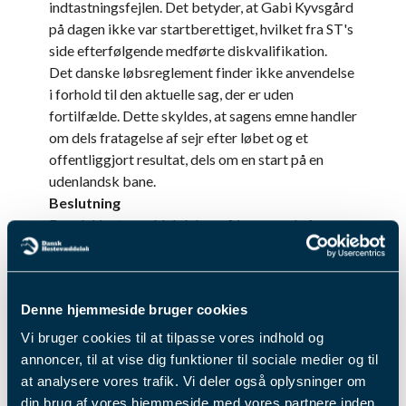
indtastningsfejlen. Det betyder, at Gabi Kyvsgård
på dagen ikke var startberettiget, hvilket fra ST's
side efterfølgende medførte diskvalifikation.
Det danske løbsreglement finder ikke anvendelse
i forhold til den aktuelle sag, der er uden
fortilfælde. Dette skyldes, at sagens emne handler
om dels fratagelse af sejr efter løbet og et
offentliggjort resultat, dels om en start på en
udenlandsk bane.
Beslutning
Dansk Hestevæddeløb har på baggrund af
ovenstående besluttet, at der tildeles en
kompensation til ejerkredsen bag Gabi Kyvsgård
via en godtgørelse på det fulde beløb for den
Denne hjemmeside bruger cookies
fratagne sejr – i dette tilfælde 110.000 SEK.
Dansk Hestevæddeløb kompenserer ikke for den
Vi bruger cookies til at tilpasse vores indhold og
manglende startmulighed til en senere finale i STL-
annoncer, til at vise dig funktioner til sociale medier og til
regi.
at analysere vores trafik. Vi deler også oplysninger om
I et andet løb samme aften på Tingsryd deltog
din brug af vores hjemmeside med vores partnere inden