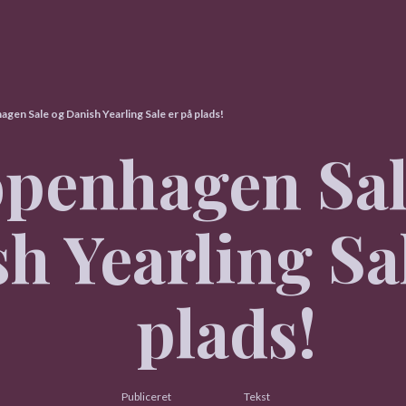
gen Sale og Danish Yearling Sale er på plads!
penhagen Sal
h Yearling Sa
plads!
Publiceret
Tekst