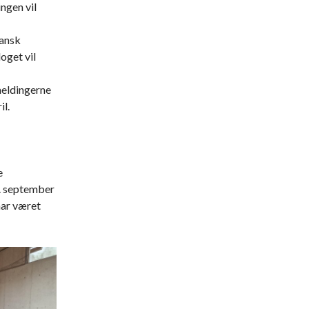
ngen vil
Dansk
oget vil
meldingerne
il.
e
1. september
har været