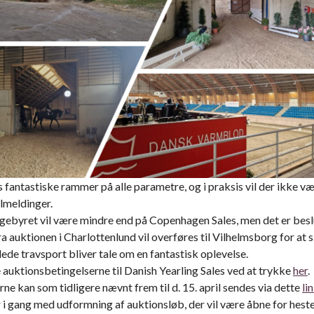
 fantastiske rammer på alle parametre, og i praksis vil der ikke væ
ilmeldinger.
gebyret vil være mindre end på Copenhagen Sales, men det er beslut
a auktionen i Charlottenlund vil overføres til Vilhelmsborg for at si
ede travsport bliver tale om en fantastisk oplevelse.
 auktionsbetingelserne til Danish Yearling Sales ved at trykke
her
.
ne kan som tidligere nævnt frem til d. 15. april sendes via dette
li
 i gang med udformning af auktionsløb, der vil være åbne for heste