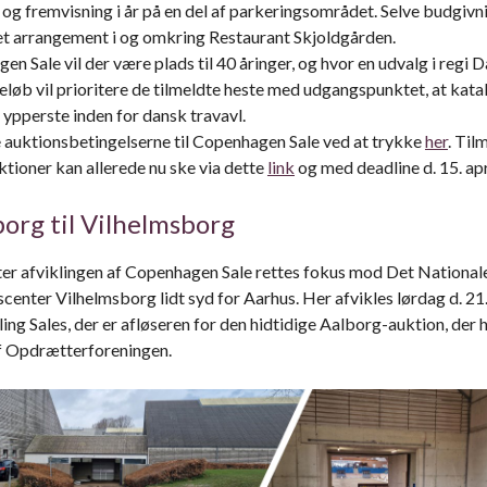
og fremvisning i år på en del af parkeringsområdet. Selve budgivni
et arrangement i og omkring Restaurant Skjoldgården.
n Sale vil der være plads til 40 åringer, og hvor en udvalg i regi 
øb vil prioritere de tilmeldte heste med udgangspunktet, at katal
 ypperste inden for dansk travavl.
 auktionsbetingelserne til Copenhagen Sale ved at trykke
her
. Til
ktioner kan allerede nu ske via dette
link
og med deadline d. 15. apr
borg til Vilhelmsborg
fter afviklingen af Copenhagen Sale rettes fokus mod Det National
center Vilhelmsborg lidt syd for Aarhus. Her afvikles lørdag d. 2
ing Sales, der er afløseren for den hidtidige Aalborg-auktion, der 
f Opdrætterforeningen.