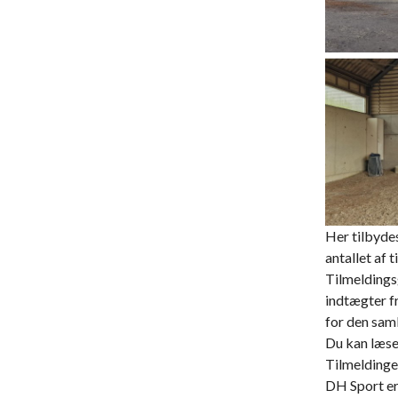
Her tilbydes
antallet af t
Tilmeldings
indtægter fr
for den saml
Du kan læse
Tilmeldinger
DH Sport er