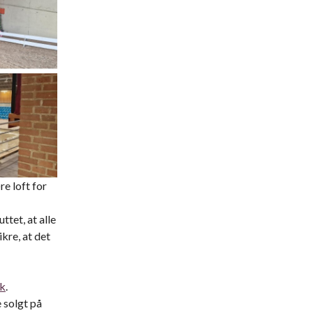
re loft for
tet, at alle
kre, at det
nk
.
 solgt på