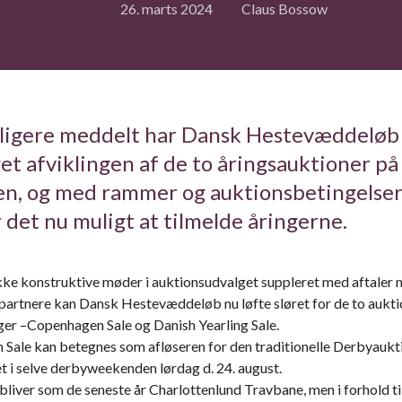
26. marts 2024
Claus Bossow
ligere meddelt har Dansk Hestevæddeløb
et afviklingen af de to åringsauktioner på
en, og med rammer og auktionsbetingelser
r det nu muligt at tilmelde åringerne.
kke konstruktive møder i auktionsudvalget suppleret med aftaler
artnere kan Dansk Hestevæddeløb nu løfte sløret for de to aukti
nger –Copenhagen Sale og Danish Yearling Sale.
Sale kan betegnes som afløseren for den traditionelle Derbyaukti
et i selve derbyweekenden lørdag d. 24. august.
bliver som de seneste år Charlottenlund Travbane, men i forhold ti