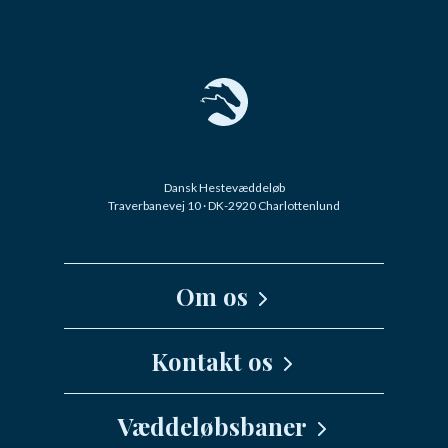
Dansk Hestevæddeløb
Traverbanevej 10 · DK-2920 Charlottenlund
Om os
Kernefortælling
Kontakt os
Medarbejdere
Væddeløbsbaner
info@danskhv.dk