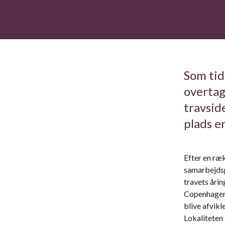
Som tid
overtag
travsid
plads e
Efter en ræ
samarbejdsp
travets åri
Copenhagen 
blive afvikl
Lokaliteten 