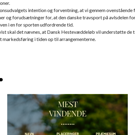
oner.
ionsudvalgets intention og forventning, at vi gennem ovenstående 
r og forudsætninger for, at den danske travsport på avlsdelen fo
en i en for sporten udfordrende tid.
vist skal det nævnes, at Dansk Hestevæddeløb vil understøtte de 
t markedsføring i tiden op til arrangementerne.
.