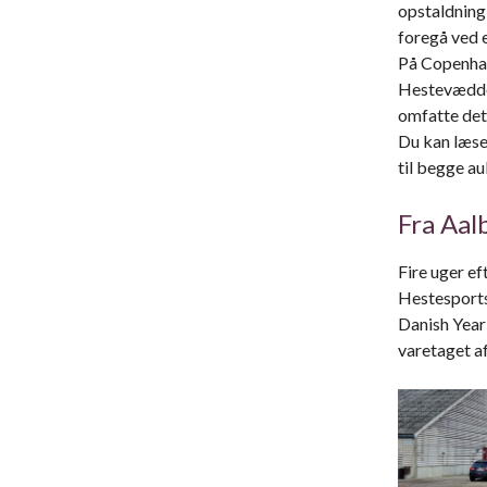
opstaldning 
foregå ved 
På Copenhage
Hestevæddel
omfatte det
Du kan læse
til begge au
Fra Aal
Fire uger e
Hestesports
Danish Yearl
varetaget a