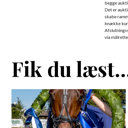
begge aukti
Det er aukt
skabe ramme
knække kurv
Afslutnings
via målrette
Fik du læst..