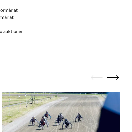
formår at
rmår at
to auktioner
3
S