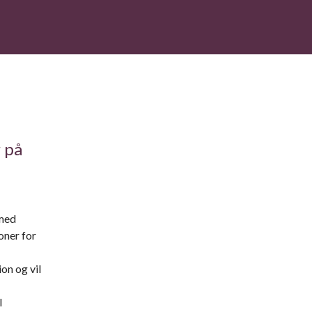
 på
 med
oner for
on og vil
l