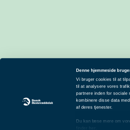
Denne hjemmeside bruger
Vi bruger cookies til at til
til at analysere vores tra
partnere inden for sociale
kombinere disse data med a
af deres tjenester.
Du kan læse mere om vores 
finder
her
.