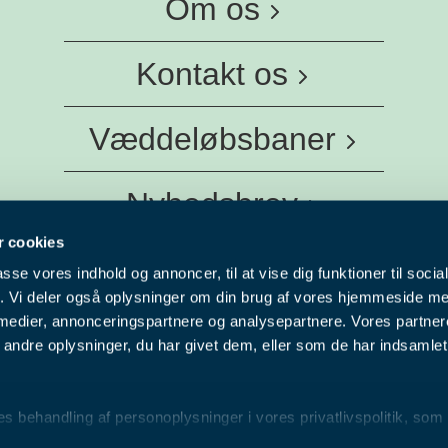
Om os
Kernefortælling
Kontakt os
Medarbejdere
Væddeløbsbaner
info@danskhv.dk
Spar Nord Arena - Aalborg
Nyhedsbrev
Jydsk Væddeløbsbane
 cookies
Vil du have seneste nyt fra Dansk
Fyens Væddeløbsbane
passe vores indhold og annoncer, til at vise dig funktioner til soci
Hestevæddeløb direkte i din indbakke?
Nykøbing F Travbane
Facebook
Youtube
Instagram
fik. Vi deler også oplysninger om din brug af vores hjemmeside m
 medier, annonceringspartnere og analysepartnere. Vores partne
Charlottenlund Travbane
ndre oplysninger, du har givet dem, eller som de har indsamlet 
NYHEDSBREV
Bornholms Brand Park
© 2025 Dansk Hestevæddeløb
Klampenborg Galopbane
Privatlivspolitik
behandling af personoplysninger i vores privatlivspolitik, som
BioCirc Trav Arena Skive
CVR.nr.: 31943329