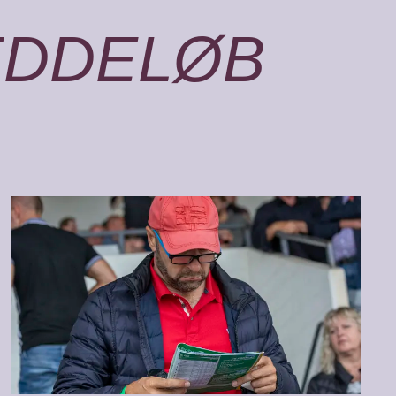
ÆDDELØB