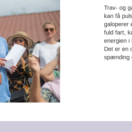
Trav- og g
kan få puls
galoperer 
fuld fart,
energien i 
Det er en o
spænding o