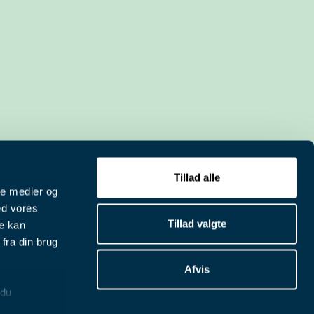
Tillad alle
ale medier og
ed vores
Tillad valgte
re kan
fra din brug
Afvis
 du