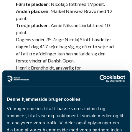
Første pladsen
: Nicolaj Stott med 19 point.
Anden pladsen
: Maikel Narvaez Bravo med 12
point.
Tredje pladsen
: Annie Nilsson Lindahl med 10
point.
Dagens vinder, 35-årige Nicolaj Stott, havde før
dagen i dag 417 sejre bag sig, og efter to sejre ud
af i alt tre afdelinger kan han nu kalde sig den
første vinder af Danish Open.
Henrik Brendholdt, ansvarlig for
provinsgaloppen, siger om første afvikling af
Danish Open, at det var en succes, og uddyber:
“D
agen bød på nogle velafviklede løb med dygtige
ryttere på besøg. Nicolaj Stott, der har vundet
Denne hjemmeside bruger cookies
DM-titlen de seneste år, viste endnu en gang
Vi bruger cookies til at tilpasse vores indhold og
klasse og, at han hører til i eliten af skandinaviske
annoncer, til at vise dig funktioner til sociale medier og til
ryttere. Han red nogle løb i særklasse og sikrede
at analysere vores trafik. Vi deler også oplysninger om
sig sejr på både Good Riddance og Totally
din brug af vores hjemmeside med vores partnere inden
Convinced. Med sin stærke præstation har han i