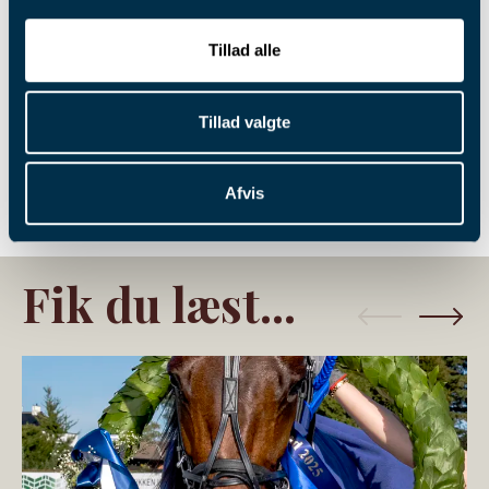
Tillad alle
Tillad valgte
Afvis
Tilmeld dig vores nyhedsbrev - så er du altid
opdateret!
Fik du læst...