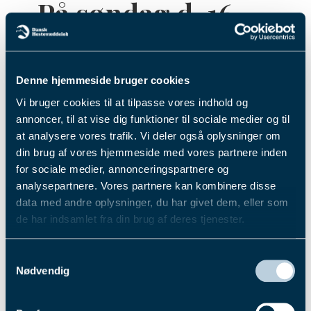
På søndag d. 16.
juni venter der
publikum en helt
særlig oplevelse
Denne hjemmeside bruger cookies
på den brede
Vi bruger cookies til at tilpasse vores indhold og
strand ved
annoncer, til at vise dig funktioner til sociale medier og til
Jammerbugt.
at analysere vores trafik. Vi deler også oplysninger om
din brug af vores hjemmeside med vores partnere inden
for sociale medier, annonceringspartnere og
Der er både trav-, monté- og ponyløb
analysepartnere. Vores partnere kan kombinere disse
på programmet, når Aalborg
data med andre oplysninger, du har givet dem, eller som
Hesteejerforening i samarbejde med
de har indsamlet fra din brug af deres tjenester.
Jammerbrugt Kommune arrangerer
Du kan læse mere om vores behandling af
”Trav ved hav” på søndag.
Samtykkevalg
personoplysninger i vores privatlivspolitik, som du
Nødvendig
finder
her
.
Derudover kan de fremmødte – såvel