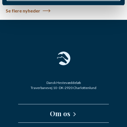
Se flere nyheder
Dansk Hestevæddeløb
Traverbanevej 10 · DK-2920 Charlottenlund
Om os
Kernefortælling