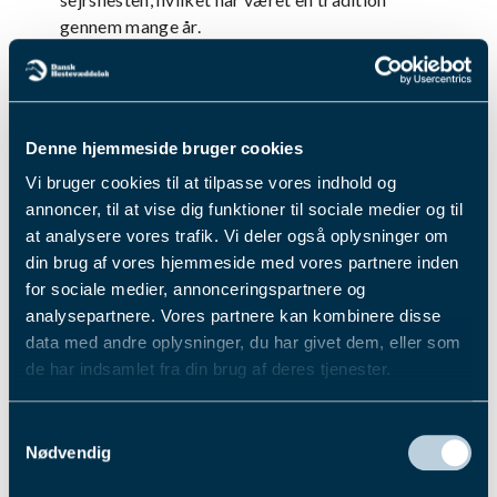
gennem mange år.
Løbet er forbeholdt de bedste heste, der dyster
om en førstepræmie på 10.000 kr. med heste
som Hansi Gejs og Twins Magic som
formodede vinderchancer.
Denne hjemmeside bruger cookies
Der er som nævnt otte løb på programmet, og
Vi bruger cookies til at tilpasse vores indhold og
blandt disse tegner der sig endnu et flot opgør i
annoncer, til at vise dig funktioner til sociale medier og til
næstlaveste klasse, hvor talenterne Keep Up
at analysere vores trafik. Vi deler også oplysninger om
Laser og Jason tager mål af hinanden.
din brug af vores hjemmeside med vores partnere inden
Du finder mere info, baneprogram, billetter m.m.
for sociale medier, annonceringspartnere og
ved at trykke
her
.
analysepartnere. Vores partnere kan kombinere disse
Fik du læst...
data med andre oplysninger, du har givet dem, eller som
de har indsamlet fra din brug af deres tjenester.
Du kan læse mere om vores behandling af
Samtykkevalg
personoplysninger i vores privatlivspolitik, som du
Nødvendig
finder
her
.