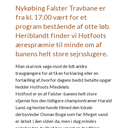
Nykøbing Falster Travbane er
fra kl. 17.00 vært for et
program bestående af otte løb.
Heriblandt finder vi Hotfoots
ærespræmie til minde om af
banens helt store sejrsslugere.
Man skal nok søge mod de lidt ældre
travgængere for at få en forklaring eller en
fortælling af, hvorfor dagens bedst betalte opgør
hedder Hotfoots Mindeløb.
Hotfoot er en af Falster-banens helt store
stjerner hos den tidligere championtræner Harald
Lund, og hesten havde tilmed den lokale
derbyvinder Osman Bogø som far.
Meget vand
er løbet i åen siden da, men i dag mindes
sejrshesten, hvilket har været en tradition