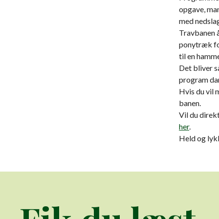
opgave, man 
med nedslag
Travbanen åb
ponytræk for
til en hamm
Det bliver s
program da
Hvis du vil 
banen.
Vil du direk
her
.
Held og lyk