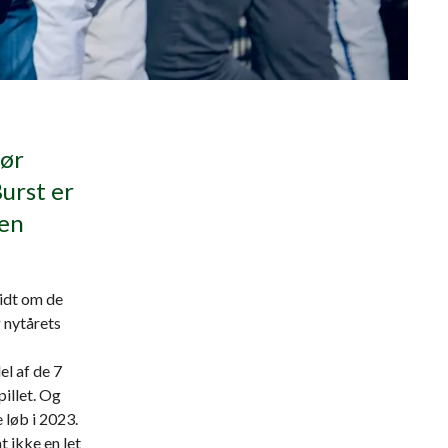
før
urst er
 en
lidt om de
 nytårets
el af de 7
pillet. Og
 løb i 2023.
 ikke en let