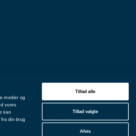
Tillad alle
ale medier og
ed vores
Tillad valgte
re kan
fra din brug
Afvis