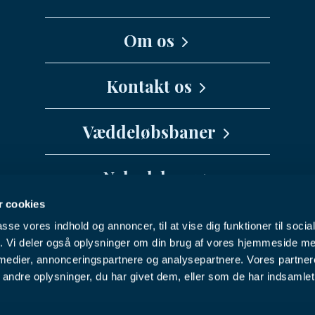
Om os
Kernefortælling
Kontakt os
Medarbejdere
Væddeløbsbaner
info@danskhv.dk
Spar Nord Arena - Aalborg
Nyhedsbrev
Jydsk Væddeløbsbane
 cookies
Vil du have seneste nyt fra Dansk
Fyens Væddeløbsbane
passe vores indhold og annoncer, til at vise dig funktioner til soci
Hestevæddeløb direkte i din indbakke?
Nykøbing F Travbane
Facebook
Youtube
Instagram
fik. Vi deler også oplysninger om din brug af vores hjemmeside m
 medier, annonceringspartnere og analysepartnere. Vores partne
Charlottenlund Travbane
ndre oplysninger, du har givet dem, eller som de har indsamlet 
NYHEDSBREV
Bornholms Brand Park
© 2025 Dansk Hestevæddeløb
Klampenborg Galopbane