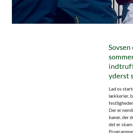
Sovsen 
sommerf
indtruf
yderst 
Lad os start
lækkerier, 
festligheder
Der er nemli
baner, der d
det er skam 
Programmet 