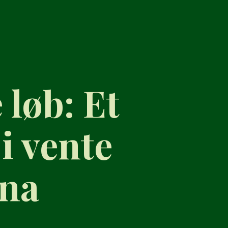
løb: Et
i vente
ena