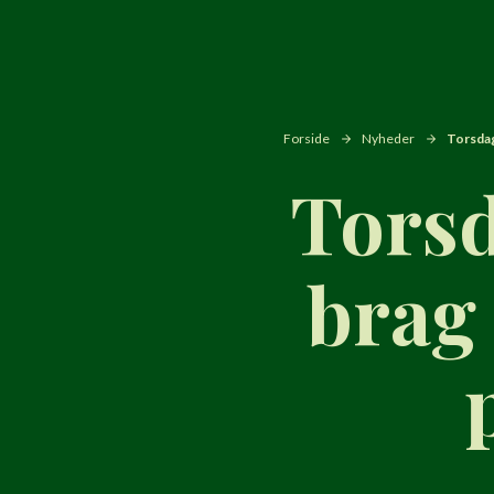
Forside
Nyheder
Torsdag
Torsd
brag 