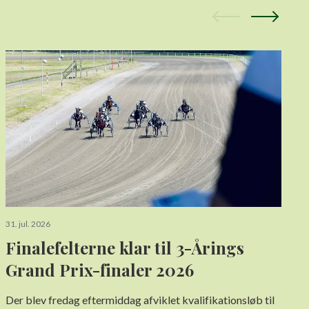
3
S
a
31. jul. 2026
Finalefelterne klar til 3-Årings
Grand Prix-finaler 2026
Der blev fredag eftermiddag afviklet kvalifikationsløb til