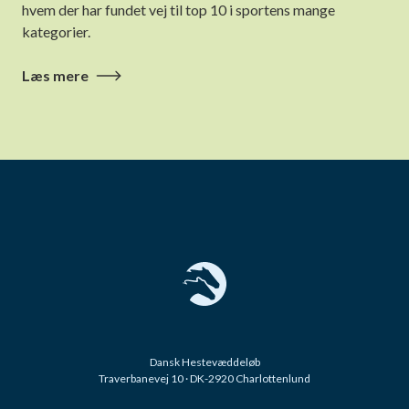
hvem der har fundet vej til top 10 i sportens mange
kategorier.
Læs mere
Dansk Hestevæddeløb
Traverbanevej 10 · DK-2920 Charlottenlund