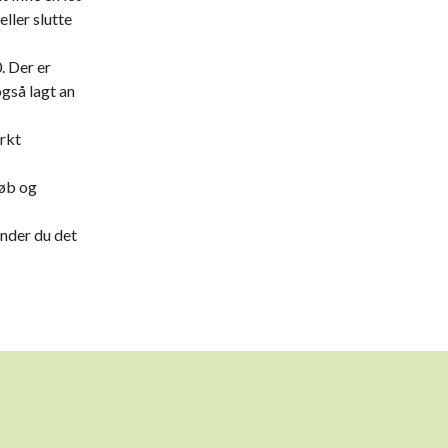
ller slutte
. Der er
også lagt an
ærkt
løb og
inder du det