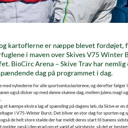
og kartoflerne er næppe blevet fordøjet, 
uglene i maven over Skives V75 Winter B
fet. BioCirc Arena – Skive Trav har nemlig
spændende dag på programmet i dag.
e med nyhederne for alle sportsentusiasterene, og derefter følger 
banen også disker op med denne skønne dag, mellem julens magi og
.
g et kæmpe ekstra lag af spænding på dagens løb, da Skive er en d
eltager i V75-Winter Burst. Det bliver en stor dag for sporten og s
også de helt store stalde der har meldt deres start til banens sidste
melder også i den grad om et væld af sejrsheste, så det er bestemt