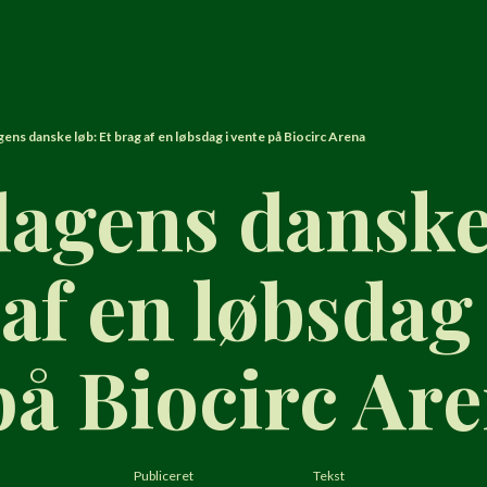
ens danske løb: Et brag af en løbsdag i vente på Biocirc Arena
agens danske 
af en løbsdag 
på Biocirc Ar
Publiceret
Tekst