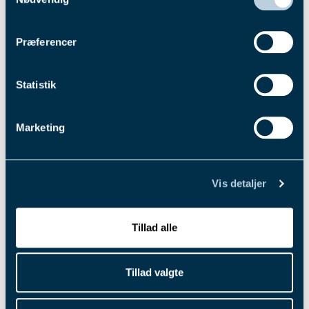
Fik du læst...
finder
her
.
Præferencer
Statistik
Marketing
Vis detaljer
Tillad alle
4. aug. 2026
Pointberegning til Dansk Trav
Derby 2026
Tillad valgte
Nedtællingen er for alvor i gang til Dansk Trav Derby, for nu