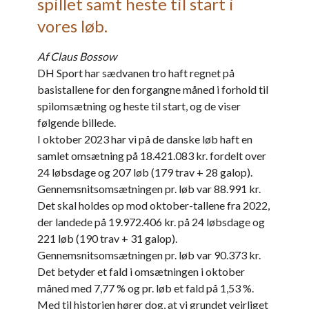
spillet samt heste til start i
vores løb.
Af Claus Bossow
DH Sport har sædvanen tro haft regnet på
basistallene for den forgangne måned i forhold til
spilomsætning og heste til start, og de viser
følgende billede.
I oktober 2023 har vi på de danske løb haft en
samlet omsætning på 18.421.083 kr. fordelt over
24 løbsdage og 207 løb (179 trav + 28 galop).
Gennemsnitsomsætningen pr. løb var 88.991 kr.
Det skal holdes op mod oktober-tallene fra 2022,
der landede på 19.972.406 kr. på 24 løbsdage og
221 løb (190 trav + 31 galop).
Gennemsnitsomsætningen pr. løb var 90.373 kr.
Det betyder et fald i omsætningen i oktober
måned med 7,77 % og pr. løb et fald på 1,53 %.
Med til historien hører dog, at vi grundet vejrliget