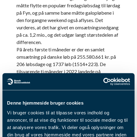
måtte flytte en populær fredagsløbsdag til lørdag
på Fyn, og på samme bane måtte galopløbene i
den forgangne weekend også aflyses. Det
vurderes, at det har givet en omsætningsnedgang
på ca. 1,2 mio., og det udgør langt størstedelen af
differencen.
På årets første ti måneder er der en samlet
omsætning på danske løb på 255.580.661 kr. på
206 løbsdage og 1737 løb (1514+223). De
tilsvarende ti måneder i 2022 landede på
270.931.516 kr. på 207 løbsdage og 1781 løb
(1552+229).
Samlet set er omsætningen i 2023 faldet med 5,67
% og pr. løb med mere beherskede 3,28%.
Denne hjemmeside bruger cookies
I november skal vi matche næsten 27 millioner
Vi bruger cookies til at tilpasse vores indhold og
kroner i omsætning på 18 løbsdage – samme
annoncer, til at vise dig funktioner til sociale medier og til
antal dage som i oktober sidste år. Her er GS75-
at analysere vores trafik. Vi deler også oplysninger om
dagen med Koster Memorial d. 12. november
din brug af vores hjemmeside med vores partnere inden