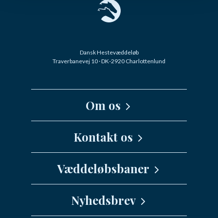
Dansk Hestevæddeløb
Traverbanevej 10 · DK-2920 Charlottenlund
Om os
Kernefortælling
Kontakt os
Medarbejdere
Væddeløbsbaner
info@danskhv.dk
Spar Nord Arena - Aalborg
Nyhedsbrev
Jydsk Væddeløbsbane