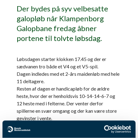
Der bydes på syv velbesatte
galopløb når Klampenborg
Galopbane fredag åbner
portene til tolvte løbsdag.
Løbsdagen starter klokken 17.45 og der er
sædvanen tro både et V4 og et V5-spil.
Dagen indledes med et 2-års maidenløb med hele
11 deltagere.
Resten af dagen er handicapløb for de ældre
heste, hvor der er henholdsvis 10-14-14-6-7 og
12 heste med i felterne. Der venter derfor
spillerne en svær omgang og der kan være store
gevinster i vente.
Tre af løbene er indledende afdelinger til finalerne
den 29. august, hvor der for klasse 3-hestene