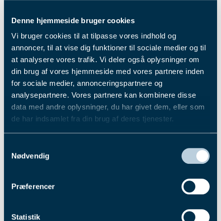
dystes om 120.000 kroner, for klasse 4 hestene
dystes der om 100.000 kroner og for klasse 5
Denne hjemmeside bruger cookies
hestene dystes der om 80.000 kroner.
Vi bruger cookies til at tilpasse vores indhold og
Se startlisten
her
annoncer, til at vise dig funktioner til sociale medier og til
Fik du læst...
at analysere vores trafik. Vi deler også oplysninger om
din brug af vores hjemmeside med vores partnere inden
for sociale medier, annonceringspartnere og
analysepartnere. Vores partnere kan kombinere disse
data med andre oplysninger, du har givet dem, eller som
de har indsamlet fra din brug af deres tjenester.
Du kan læse mere om vores behandling af
Samtykkevalg
personoplysninger i vores privatlivspolitik, som du
Nødvendig
finder
her
.
Præferencer
Statistik
4. aug. 2026