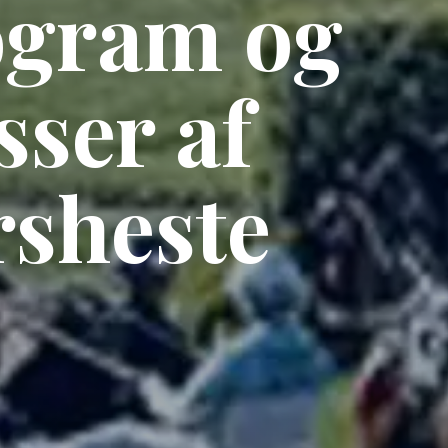
ogram og
ser af
rsheste