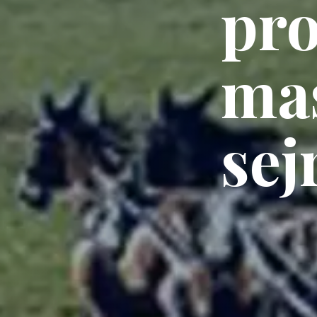
pr
mas
sej