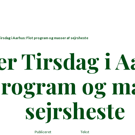
irsdag i Aarhus: Flot program og masser af sejrsheste
r Tirsdag i A
program og ma
sejrsheste
Publiceret
Tekst