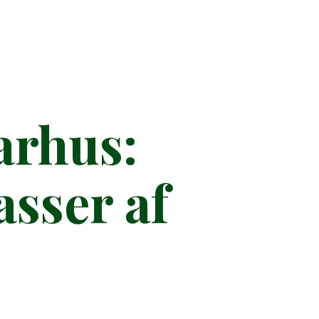
arhus:
sser af