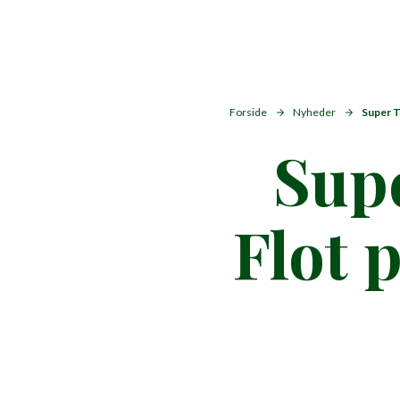
Forside
Nyheder
Super T
Supe
Flot 