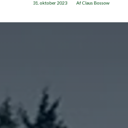
31. oktober 2023
Af Claus Bossow