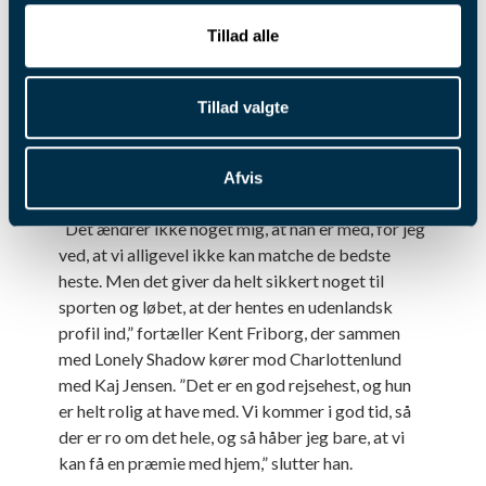
Tillad alle
Fransk stjernedrys
Blandt løbets favoritter er Lust for Life, der har
franske Pierre Beloche i sulkyen. Franskmanden
Tillad valgte
træner knap 70 heste, og vandt tidligere i år Åby
World Grand Prix med en førstepræmie på 6 mio.
svenske kroner.
Afvis
”Det ændrer ikke noget mig, at han er med, for jeg
ved, at vi alligevel ikke kan matche de bedste
heste. Men det giver da helt sikkert noget til
sporten og løbet, at der hentes en udenlandsk
profil ind,” fortæller Kent Friborg, der sammen
med Lonely Shadow kører mod Charlottenlund
med Kaj Jensen. ”Det er en god rejsehest, og hun
er helt rolig at have med. Vi kommer i god tid, så
der er ro om det hele, og så håber jeg bare, at vi
kan få en præmie med hjem,” slutter han.