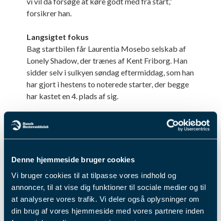
vi vil da forsøge at køre godt med fra start,”
forsikrer han.
Langsigtet fokus
Bag startbilen får Laurentia Mosebo selskab af
Lonely Shadow, der trænes af Kent Friborg. Han
sidder selv i sulkyen søndag eftermiddag, som han
har gjort i hestens to noterede starter, der begge
har kastet en 4. plads af sig.
Og træneren fra Molbjerg ved Nibe har
umiddelbart ikke forventninger om at slutte
højere end hestens forudgående placeringer: ”Det
er en god hest, men jeg ved på forhånd, at den ikke
Denne hjemmeside bruger cookies
er god nok til at matche de bedste. Men jeg har
Vi bruger cookies til at tilpasse vores indhold og
lagt en plan og vil da forsøge at køre med. Hun er
annoncer, til at vise dig funktioner til sociale medier og til
hurtig fra start, og så håber jeg, vi kan køre med
at analysere vores trafik. Vi deler også oplysninger om
om nogle af de sidste præmiepenge,” fortæller
din brug af vores hjemmeside med vores partnere inden
Kent Friborg, der tænker langsigtet med Lonely