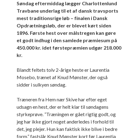
Søndag eftermiddag lægger Charlottenlund
Travbane underlag til et af dansk travsports
mest traditionsrige løb – finalen i Dansk
Opdrætningsløb, der er blevet kørt siden
1896. Første hest over målstregen kan gøre
et godt indhug i den samlede præmiesum på
450.000 kr. idet førstepræmien udgør 218.000
kr.
Blandt feltets tolv 2-årige heste er Laurentia
Mosebo, trænet af Knud Mønster, der også
sidder i sulkyen søndag.
Træneren fra Hem nær Skive har efter eget
udsagn en hest, der er helt klar til søndagens
styrkeprøve. ”Træningen er gået rigtig godt, og
jeg har ikke gjort noget anderledes i forhold til
det, jeg plejer. Hun kan faktisk ikke blive i bedre
form,” fastslår Knud Mønster kort før Laurentia