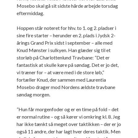
Mosebo skal gå sit sidste hårde arbejde torsdag
eftermiddag.
Hoppen står noteret for hhv. to 1. og 2. pladser i
sine fire starter – herunder en 2. plads i Jydsk 2-
årings Grand Prix sidst i september – alle med
Knud Mønster i sulkyen. Han glæder sig til et
storløb på Charlottenlund Travbane: ”Det er
fantastisk at skulle køre på søndag. Det er jo det,
vi træner for – at være med i de store løb,”
fortæller Knud, der sammen med Laurentia
Mosebo drager mod Nordens ældste travbane
søndag morgen.
”Hun får morgenfoder og er en time på fold – det
er normal rutine – og så kører vi omkring kl. 8. Jeg
har ikke tænkt så meget over taktikken – der er jo
også 11 andre, der har lagt hver deres taktik. Men