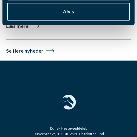
skal forsøge at få en startplads i kampen om travets blå
bånd. Læs mere her.
Afvis
Læs mere
Se flere nyheder
Dansk Hestevæddeløb
Traverbanevej 10 · DK-2920 Charlottenlund