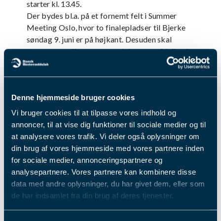
starter kl. 13.45.
Der bydes bl.a. på et fornemt felt i Summer
Meeting Oslo, hvor to finalepladser til Bjerke
søndag 9. juni er på højkant. Desuden skal
nævnes et velbesat amatørløb og en afdeling i
Børge Vang Christensens Jockeyserie.
Sidste års store triumfator og ikke mindst i
derbyweekenden, Michael Lønborg er på plads
Denne hjemmeside bruger cookies
med sejrshesten Happy Ice og sætter sig
desuden op bag et par andre fine chancer. Så
Vi bruger cookies til at tilpasse vores indhold og
måske får lokale Steen Juul denne gang "kamp
annoncer, til at vise dig funktioner til sociale medier og til
til stregen" på hjemmebanen.
at analysere vores trafik. Vi deler også oplysninger om
Lunden har opdateret sin såkaldte landingsside,
din brug af vores hjemmeside med vores partnere inden
der er udvidet med masser af relevant
for sociale medier, annonceringspartnere og
information, så har du brug for almen info, om
analysepartnere. Vores partnere kan kombinere disse
billetsalg eller du blot vil kigge i
data med andre oplysninger, du har givet dem, eller som
baneprogrammet, så skal du trykke
her
.
de har indsamlet fra din brug af deres tjenester.
Fik du læst...
Du kan læse mere om vores behandling af