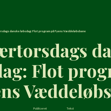
sdags danske løbsdag: Flot program på Fyens Væddeløbsbane
ærtorsdags d
dag: Flot pro
ens Væddeløb
Publiceret
Tekst