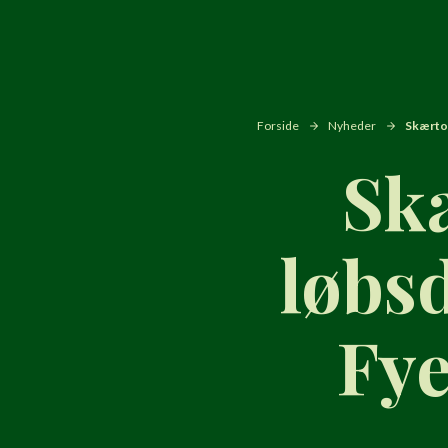
Forside
Nyheder
Skærtor
Sk
løbs
Fy