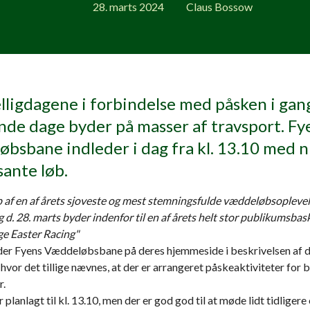
28. marts 2024
Claus Bossow
elligdagene i forbindelse med påsken i gan
e dage byder på masser af travsport. Fy
bsbane indleder i dag fra kl. 13.10 med n
sante løb.
p af en af årets sjoveste og mest stemningsfulde væddeløbsoplevels
d. 28. marts byder indenfor til en af årets helt stor publikumsbask
ge Easter Racing"
der Fyens Væddeløbsbane på deres hjemmeside i beskrivelsen af 
hvor det tillige nævnes, at der er arrangeret påskeaktiviteter for
r.
r planlagt til kl. 13.10, men der er god god til at møde lidt tidligere