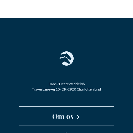
Dansk Hestevæddeløb
Traverbanevej 10 · DK-2920 Charlottenlund
Om os
Kernefortælling