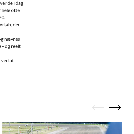
ver de i dag
 hele otte
20.
ørløb, der
 og nævnes
 - og reelt
 ved at
3