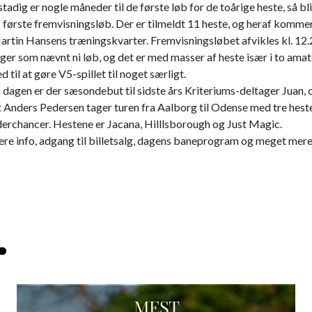
tadig er nogle måneder til de første løb for de toårige heste, så bli
ts første fremvisningsløb. Der er tilmeldt 11 heste, og heraf kommer
Martin Hansens træningskvarter. Fremvisningsløbet afvikles kl. 12.
ger som nævnt ni løb, og det er med masser af heste især i to amat
 til at gøre V5-spillet til noget særligt.
å dagen er der sæsondebut til sidste års Kriteriums-deltager Juan,
t Anders Pedersen tager turen fra Aalborg til Odense med tre heste
derchancer. Hestene er Jacana, Hilllsborough og Just Magic.
ere info, adgang til billetsalg, dagens baneprogram og meget mere
.