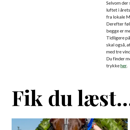
Selvom der s
luftet i åre
fra lokale 
Derefter føl
begge er med
Tidligere p
skal også, a
med tre vin
Du finder m
trykke
her
.
Fik du læst..