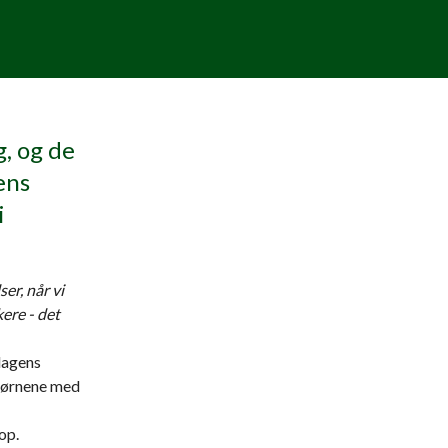
g, og de
ens
i
er, når vi
ere - det
dagens
 børnene med
 op.