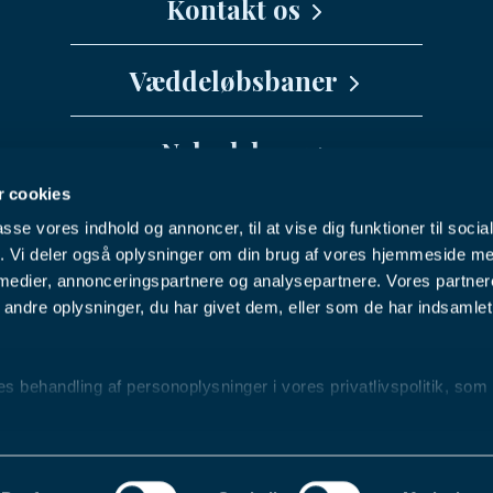
Kontakt os
Medarbejdere
Væddeløbsbaner
info@danskhv.dk
Spar Nord Arena - Aalborg
Nyhedsbrev
Jydsk Væddeløbsbane
 cookies
Vil du have seneste nyt fra Dansk
Fyens Væddeløbsbane
passe vores indhold og annoncer, til at vise dig funktioner til soci
Hestevæddeløb direkte i din indbakke?
Nykøbing F Travbane
Facebook
Youtube
Instagram
fik. Vi deler også oplysninger om din brug af vores hjemmeside m
 medier, annonceringspartnere og analysepartnere. Vores partne
Charlottenlund Travbane
ndre oplysninger, du har givet dem, eller som de har indsamlet 
NYHEDSBREV
Bornholms Brand Park
© 2025 Dansk Hestevæddeløb
Klampenborg Galopbane
Privatlivspolitik
behandling af personoplysninger i vores privatlivspolitik, som
BioCirc Trav Arena Skive
CVR.nr.: 31943329