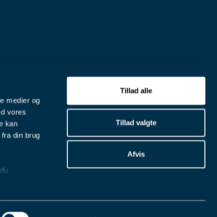
Tillad alle
ale medier og
ed vores
Tillad valgte
re kan
fra din brug
Afvis
 du