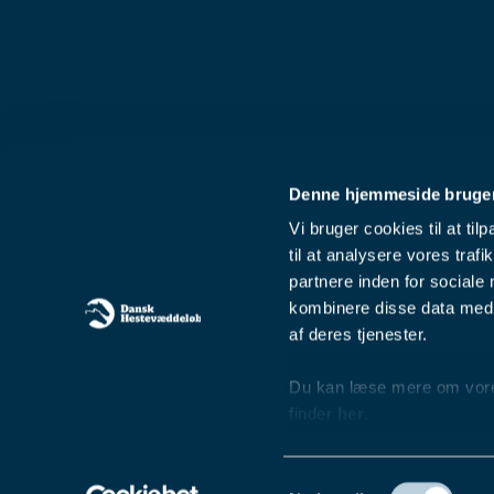
Denne hjemmeside bruger
Vi bruger cookies til at til
til at analysere vores tra
partnere inden for sociale
kombinere disse data med a
af deres tjenester.
Du kan læse mere om vores 
finder
her
.
Samtykkevalg