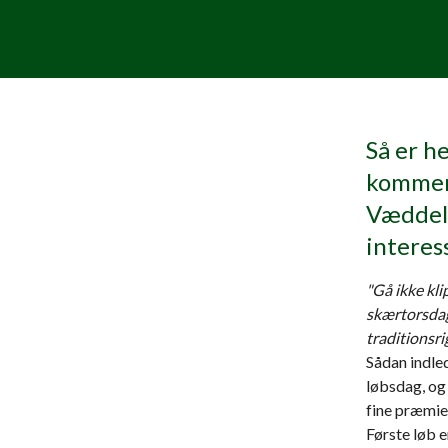
Så er h
kommend
Væddelø
interes
"Gå ikke kli
skærtorsdag 
traditionsri
Sådan indle
løbsdag, og 
fine præmie
Første løb e