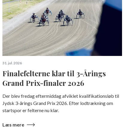
S
a
31. jul. 2026
Finalefelterne klar til 3-Årings
Grand Prix-finaler 2026
Der blev fredag eftermiddag afviklet kvalifikationsløb til
Jydsk 3-årings Grand Prix 2026. Efter lodtrækning om
startspor er felterne nu klar.
Læs mere