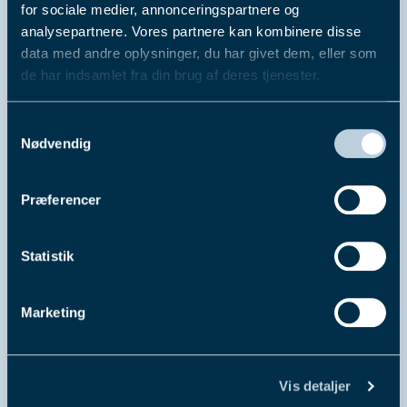
for sociale medier, annonceringspartnere og
analysepartnere. Vores partnere kan kombinere disse
data med andre oplysninger, du har givet dem, eller som
de har indsamlet fra din brug af deres tjenester.
Du kan læse mere om vores behandling af
Samtykkevalg
personoplysninger i vores privatlivspolitik, som du
Nødvendig
finder
her
.
Præferencer
Statistik
Marketing
Vis detaljer