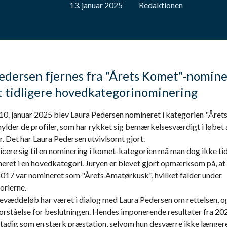
13. januar 2025
Redaktionen
edersen fjernes fra "Årets Komet"-nomin
 tidligere hovedkategorinominering
10. januar 2025 blev Laura Pedersen nomineret i kategorien "Året
 hylder de profiler, som har rykket sig bemærkelsesværdigt i løbet 
. Det har Laura Pedersen utvivlsomt gjort.
ficere sig til en nominering i komet-kategorien må man dog ikke ti
eret i en hovedkategori. Juryen er blevet gjort opmærksom på, at
2017 var nomineret som "Årets Amatørkusk", hvilket falder under
rierne.
væddeløb har været i dialog med Laura Pedersen om rettelsen, og
forståelse for beslutningen. Hendes imponerende resultater fra 20
 stadig som en stærk præstation, selvom hun desværre ikke længer