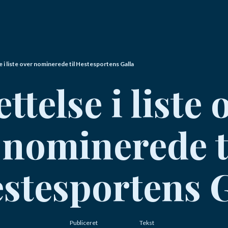
e i liste over nominerede til Hestesportens Galla
ttelse i liste 
nominerede t
stesportens G
Publiceret
Tekst