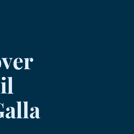
over
il
alla