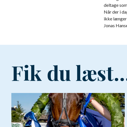
deltage som
Når der i d
ikke længer
Jonas Hanse
Fik du læst..