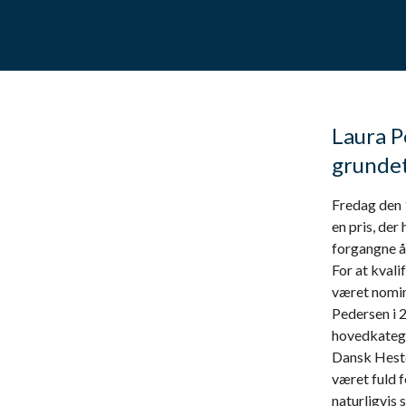
Laura P
grundet
Fredag den 
en pris, der
forgangne år
For at kvali
været nomin
Pedersen i 
hovedkatego
Dansk Heste
været fuld 
naturligvis