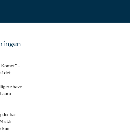
eringen
s Komet" –
af det
dligere have
 Laura
 der har
24 står
e kan