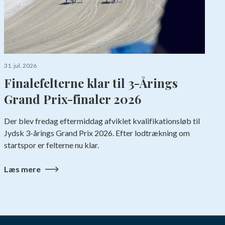
S
a
31. jul. 2026
Finalefelterne klar til 3-Årings
Grand Prix-finaler 2026
Der blev fredag eftermiddag afviklet kvalifikationsløb til
Jydsk 3-årings Grand Prix 2026. Efter lodtrækning om
startspor er felterne nu klar.
Læs mere