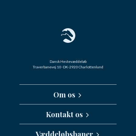
Dansk Hestevæddeløb
Traverbanevej 10 · DK-2920 Charlottenlund
Om os
Kernefortælling
Kontakt os
Medarbejdere
Væddeløbsbaner