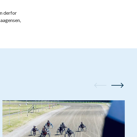
n derfor
Haagensen,
3