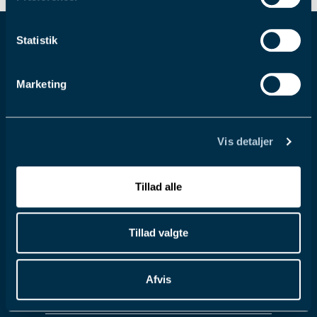
Statistik
Marketing
Vis detaljer
Dansk Hestevæddeløb
Traverbanevej 10 · DK-2920 Charlottenlund
Tillad alle
Tillad valgte
Om os
Kernefortælling
Afvis
Kontakt os