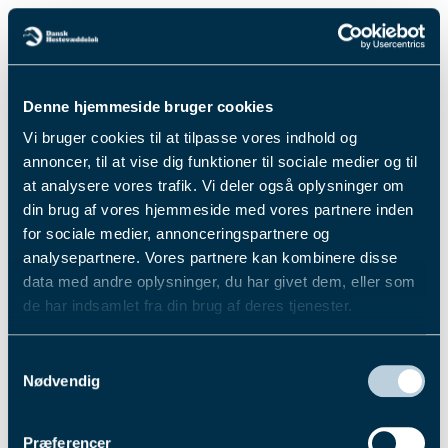
DH Sport har nu foretaget Pointberegningen
til Jydsk 2-årings Grand Prix.
23 heste blev anmeldt til Jydsk 2-års Grand Prix
Denne hjemmeside bruger cookies
søndag den 29. september, hvor de mest lovende
Vi bruger cookies til at tilpasse vores indhold og
2-årige travheste vil konkurrere om titlen. I 2023
annoncer, til at vise dig funktioner til sociale medier og til
var 28 heste anmeldt.
at analysere vores trafik. Vi deler også oplysninger om
din brug af vores hjemmeside med vores partnere inden
Se pointberegningen
her
.
for sociale medier, annonceringspartnere og
analysepartnere. Vores partnere kan kombinere disse
Præmiesum hovedløb: 300.000 kr. (150.000 til
data med andre oplysninger, du har givet dem, eller som
vinder). Indskud 2.500 kr.
de har indsamlet fra din brug af deres tjenester.
Præmiesum consolation: 50.000 kr. (25.000 til
Du kan læse mere om vores behandling af
vinder). Indskud 0 kr.
Samtykkevalg
personoplysninger i vores privatlivspolitik, som du
Nødvendig
finder
her
.
Der meldes til start til begge løb på tirsdag den
24 september.
Præferencer