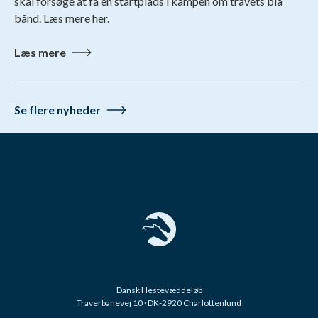
skal forsøge at få en startplads i kampen om travets blå
bånd. Læs mere her.
Læs mere
Se flere nyheder
Dansk Hestevæddeløb
Traverbanevej 10 · DK-2920 Charlottenlund