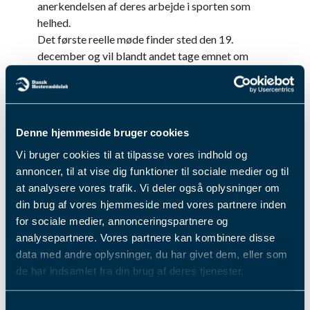
anerkendelsen af deres arbejde i sporten som
helhed.
Det første reelle møde finder sted den 19.
december og vil blandt andet tage emnet om
banebelægning op, herunder hvordan banerne i
dag klargøres frem mod og under løbsdage, men
også en snak om selve belægningen. Netop
banebelægningen og forarbejdningen af den, er
Denne hjemmeside bruger cookies
en central del af banemændenes arbejde, og har
Vi bruger cookies til at tilpasse vores indhold og
stor betydning for alle aktive.
En del af en skandinavisk
annoncer, til at vise dig funktioner til sociale medier og til
at analysere vores trafik. Vi deler også oplysninger om
indsats
din brug af vores hjemmeside med vores partnere inden
for sociale medier, annonceringspartnere og
Initiativet er i tråd med en generel skandinavisk
analysepartnere. Vores partnere kan kombinere disse
indsats for at styrke samarbejdet med
data med andre oplysninger, du har givet dem, eller som
banepersonale og sikre, at deres arbejde bliver
de har indsamlet fra din brug af deres tjenester.
anerkendt som en kernefunktion i sporten. Målet
er at skabe en kultur, hvor banepersonalet i endnu
Du kan læse mere om vores behandling af
Samtykkevalg