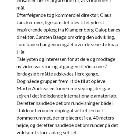
indsatser, der er afgørende for, at vi kommer i
mål.
Efterfølgende tog kommerciel direktør, Claus
Juncker over, ligesom det blev til et yderst
inspirerende oplæg fra Klampenborg Galopbanes
direktør, Carsten Baagø omkring den udvikling,
som banen har gennemgået over de seneste knap
ti år.
Talelysten og interessen for at dele og modtage
ny viden var stor, og afgangen til Vincennes’
lørdagsløb måtte udskydes flere gange.
Dog nåede gruppen frem i tide til at opleve
Martin Andreasen fornemme styring, der gav
sejren i det indledende internationale amatørløb.
Derefter handlede det om rundvisninger både i
staldene herunder dopingafsnittet, en tur i
dommerrummet, der er placeret i ca. 40 meters
højde, og derefter handlede det om runder på det
voldsomt store anlæg set i et