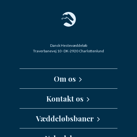
Dansk Hestevæddeløb
Traverbanevej 10 · DK-2920 Charlottenlund
Om os
Kernefortælling
Kontakt os
Medarbejdere
Væddeløbsbaner
info@danskhv.dk
Spar Nord Arena - Aalborg