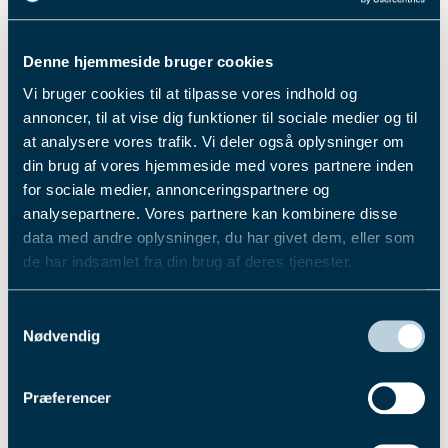
Denne hjemmeside bruger cookies
Vi bruger cookies til at tilpasse vores indhold og
annoncer, til at vise dig funktioner til sociale medier og til
at analysere vores trafik. Vi deler også oplysninger om
din brug af vores hjemmeside med vores partnere inden
for sociale medier, annonceringspartnere og
Kollegial sparring af stor værdi
analysepartnere. Vores partnere kan kombinere disse
data med andre oplysninger, du har givet dem, eller som
Tidsfaktoren spillede weekenden over en rolle for
de har indsamlet fra din brug af deres tjenester.
banelederne, men de konstruktive drøftelser lod
sig ikke begrænse til de annoncerede aktiviteter.
Du kan læse mere om vores behandling af
Samtykkevalg
Det vil Lundens daglige leder
Henning Vibe
personoplysninger i vores privatlivspolitik, som du
Nødvendig
Scharstein
gerne skrive under på.
finder
her
.
- Jeg er jo den nyeste i gruppen, så det var for mig
Præferencer
en meget vellykket tur, hvor vi fik mulighed for at
bruge tid sammen og på den måde lære hinanden