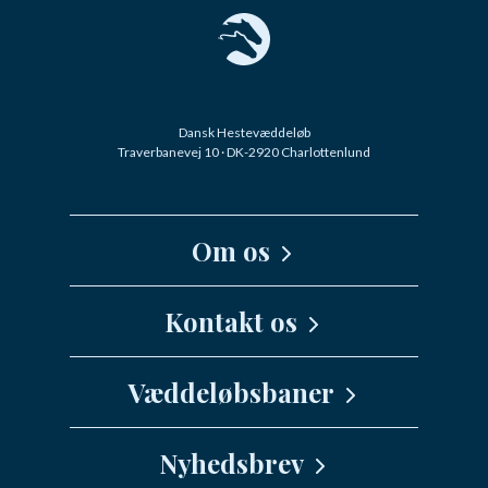
Dansk Hestevæddeløb
Traverbanevej 10 · DK-2920 Charlottenlund
Om os
Kernefortælling
Kontakt os
Medarbejdere
Væddeløbsbaner
info@danskhv.dk
Spar Nord Arena - Aalborg
Nyhedsbrev
Jydsk Væddeløbsbane