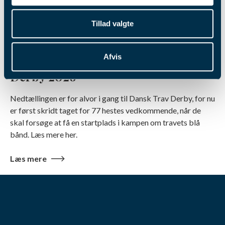
Tillad valgte
4. aug. 2026
Afvis
Pointberegning til Dansk Trav
Derby 2026
Nedtællingen er for alvor i gang til Dansk Trav Derby, for nu
er først skridt taget for 77 hestes vedkommende, når de
skal forsøge at få en startplads i kampen om travets blå
bånd. Læs mere her.
Læs mere