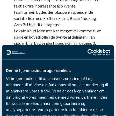
faktisk fire interessante løb i vente.
I spilformen bydes der bl.a. på en spændende
sprinterløb med Freiherr Faust, Bette Nock og
Arm Bri blandt deltagerne.
Lokale Knud Mønster kan meget vel komme til at
spille en hovedrolle i de øvrige afdelinger. Han
sidder bl.a. bag vindertippede Ginai i dagens 2.
løb, og i V4-afslutningen skal Mønster forsøge at
gøre sin datter kunsten efter fra sidste uges løb.
Da var Michelle Mønster helt overlegen på
ryggen af Deceni Langborg, mens det i dag er
Denne hjemmeside bruger cookies
Mønster senior, der skal styre hesten mod mulig
Vi bruger cookies til at tilpasse vores indhold og
ny sejr - dog holder han sig stadig til sulkyløb.
annoncer, til at vise dig funktioner til sociale medier og til
Efter mere end to måneders dødvande midt på
at analysere vores trafik. Vi deler også oplysninger om
året er Team Mønster kommet stærkt tilbage, og
din brug af vores hjemmeside med vores partnere inden
allerede inden sidste halvdel af december måned
for sociale medier, annonceringspartnere og
er sidste års cifre passeret med et par længder.
analysepartnere. Vores partnere kan kombinere disse
Og så udgør eftermiddagens løb sæsonens sidste
data med andre oplysninger, du har givet dem, eller som