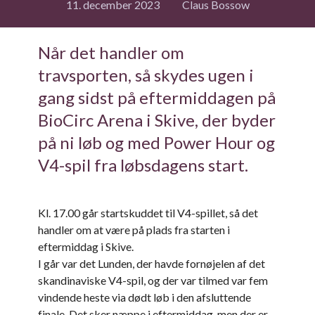
11. december 2023
Claus Bossow
Når det handler om
travsporten, så skydes ugen i
gang sidst på eftermiddagen på
BioCirc Arena i Skive, der byder
på ni løb og med Power Hour og
V4-spil fra løbsdagens start.
Kl. 17.00 går startskuddet til V4-spillet, så det
handler om at være på plads fra starten i
eftermiddag i Skive.
I går var det Lunden, der havde fornøjelen af det
skandinaviske V4-spil, og der var tilmed var fem
vindende heste via dødt løb i den afsluttende
finale. Det sker næppe i eftermiddag, men der er