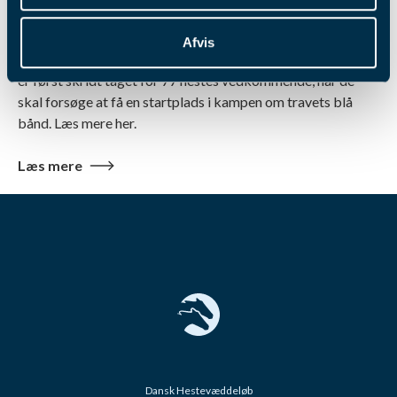
Derby 2026
Afvis
Nedtællingen er for alvor i gang til Dansk Trav Derby, for nu
er først skridt taget for 77 hestes vedkommende, når de
skal forsøge at få en startplads i kampen om travets blå
bånd. Læs mere her.
Læs mere
Dansk Hestevæddeløb