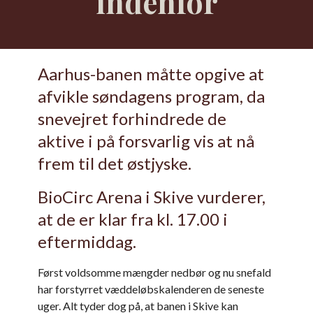
indenfor
Aarhus-banen måtte opgive at
afvikle søndagens program, da
snevejret forhindrede de
aktive i på forsvarlig vis at nå
frem til det østjyske.
BioCirc Arena i Skive vurderer,
at de er klar fra kl. 17.00 i
eftermiddag.
Først voldsomme mængder nedbør og nu snefald
har forstyrret væddeløbskalenderen de seneste
uger. Alt tyder dog på, at banen i Skive kan