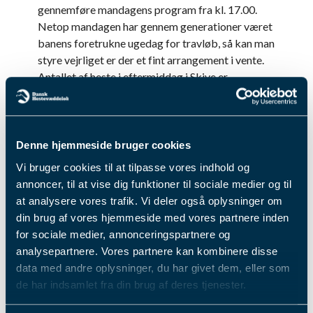
gennemføre mandagens program fra kl. 17.00.
Netop mandagen har gennem generationer været
banens foretrukne ugedag for travløb, så kan man
styre vejrliget er der et fint arrangement i vente.
Antallet af heste i eftermiddag i Skive er
begrænset i de syv løb, men der bør alligevel
være flere spændende løb i vente.
Der er bl.a. gensyn med Hendrix, der kommer med
formen i top, og det har den faktisk være stort set
Denne hjemmeside bruger cookies
hele året. Det er blevet til syv sejre, der alle er
Vi bruger cookies til at tilpasse vores indhold og
taget på hjemmebanen, så titlen som Årets Hest i
annoncer, til at vise dig funktioner til sociale medier og til
Skive er allerede i hus.
at analysere vores trafik. Vi deler også oplysninger om
Der indledes med et kvikt V4-spil, hvor
din brug af vores hjemmeside med vores partnere inden
talentfulde Joyner måske er holdepunktet i den
for sociale medier, annonceringspartnere og
indledende afdeling.
analysepartnere. Vores partnere kan kombinere disse
Husk at tjekke op for en eventuel udsættelse af
data med andre oplysninger, du har givet dem, eller som
løbsdagen, men under alle omstændigheder kan
de har indsamlet fra din brug af deres tjenester.
du forberede dig til løbene i Skive ved at studere
baneprogrammet.