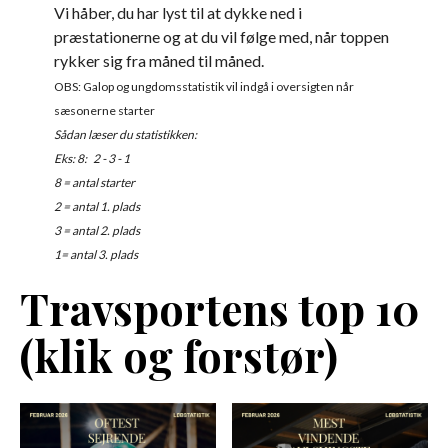
Vi håber, du har lyst til at dykke ned i
præstationerne og at du vil følge med, når toppen
rykker sig fra måned til måned.
OBS: Galop og ungdomsstatistik vil indgå i oversigten når
sæsonerne starter
Sådan læser du statistikken:
Eks: 8: 2 - 3 - 1
8 = antal starter
2 = antal 1. plads
3 = antal 2. plads
1= antal 3. plads
Travsportens top 10
(klik og forstør)