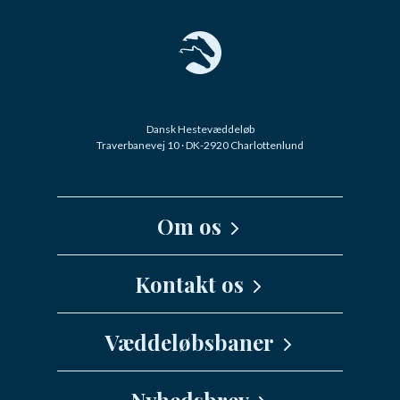
Dansk Hestevæddeløb
Traverbanevej 10 · DK-2920 Charlottenlund
Om os
Kernefortælling
Kontakt os
Medarbejdere
Væddeløbsbaner
info@danskhv.dk
Spar Nord Arena - Aalborg