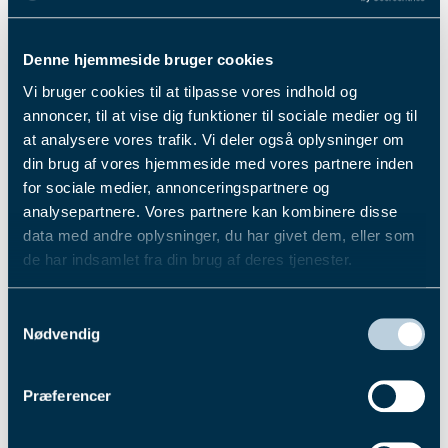
Denne hjemmeside bruger cookies
Vi bruger cookies til at tilpasse vores indhold og
annoncer, til at vise dig funktioner til sociale medier og til
at analysere vores trafik. Vi deler også oplysninger om
din brug af vores hjemmeside med vores partnere inden
for sociale medier, annonceringspartnere og
analysepartnere. Vores partnere kan kombinere disse
data med andre oplysninger, du har givet dem, eller som
de har indsamlet fra din brug af deres tjenester.
Du kan læse mere om vores behandling af
Samtykkevalg
personoplysninger i vores privatlivspolitik, som du
Nødvendig
finder
her
.
Præferencer