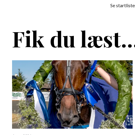
Se startlist
Fik du læst..