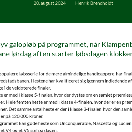
20. august 2024
Henrik Brendholdt
syv galopløb på programmet, når Klampen
ne lørdag aften starter løbsdagen klokke
opulære løbsserie for de mere almindelige handicappere, har fina
vedstadsbanen. Hestene har kvalificeret sig igennem indledende af
ge i de veldoterede finaler.
te er med i klasse 5-finalen, hvor der dystes om en samlet præmie
er. Hele femten heste er med i klasse 4-finalen, hvor der er en pr
er. Det samme antal heste er der i klasse 3-finalen, hvor den sam
r på 120.000 kroner.
rammet kan gode heste som Unconquerable, Nascetta og Lucien 
et V4 og et V5 spil på dagen.