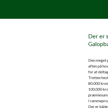
Der er 
Galopba
Den meget p
aften på ho
for at delta
Tretten hes
80.000 kron
100.000 kron
præmiesum e
I rammeprog
Der er både 