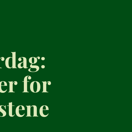
rdag:
er for
estene