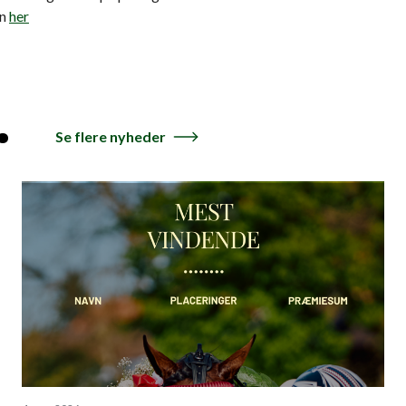
en
her
.
Se flere nyheder