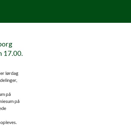
borg
n 17.00.
ler lørdag
delinger,
sum på
æmiesum på
lede
opleves.