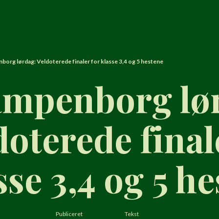
borg lørdag: Veldoterede finaler for klasse 3,4 og 5 hestene
ampenborg lø
doterede final
sse 3,4 og 5 h
Publiceret
Tekst