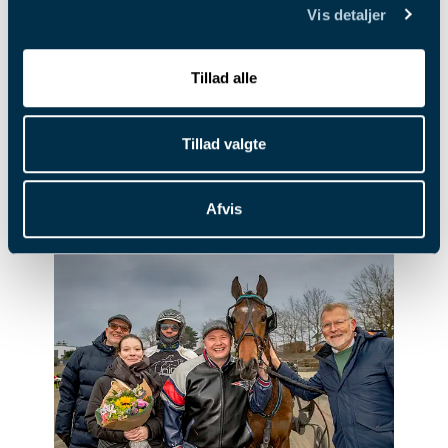
tilfalder vinderne af hoppe derby. Det kan
Vis detaljer
mærkes på dem begge, at det at skulle med til
derby er noget helt særligt:
”
Det er jo stort, at man er inviteret til VIP, og at
Tillad alle
der tages hånd om hesteejerne og opdrætterne.
Man kommer nok til at føle sig lidt ydmyg blandt
Tillad valgte
alle de andre, der har prøvet det før – det er jo
vores første hest, så vi føler os nok lidt som nogle
outsidere
.”
Afvis