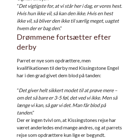
”
Det vigtigste for, at vi står her i dag, er vores hest.
Hvis hun ikke vil, så kan den ikke. Hvis en hest
ikke vil, så bliver den ikke til særlig meget, uagtet
hvem der er bag den
.”
Drømmene fortsætter efter
derby
Parret er nye som opdrættere, men
kvalifikationen til derby med Kissingstone Engel
har i den grad givet dem blod på tanden:
”
Det giver helt sikkert modet til at prøve mere –
om det så bare er 3-5 føl, det ved vi ikke. Men så
længe vi kan, så gør vi det. Man får blod på
tanden
.”
Der er ingen tvivl om, at Kissingstones rejse har
været anderledes end mange andres, og at parrets
rejse som opdrættere kun lige er begyndt.