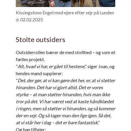
Kissingstone Engel med ejere efter sejr på Lunden
d. 02.02.2025
Stolte outsiders
Outsiderrollen bærer de med stolthed – og som et
fælles projekt.
”
Alt, hvad vi har, er gået til hestene
,” siger Joan, og
hendes mand supplerer:
”
Det, der gør, at vi kan gøre det her, er, at vi støtter
hinanden. Det har vi gjort altid. Det er vores
styrke – at man støtter hinanden, hvis man ikke
tror på det. Vi har været ved at kaste håndklædet
i ringen, men så støtter vi hinanden, og så kommer
der en sejr. Og så tager man den lige igen. Så det,
at vi står her i dag – det er bare fantastisk
.”
Og han tilføjer: