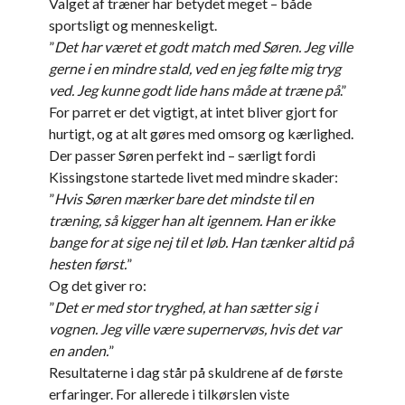
Valget af træner har betydet meget – både
sportsligt og menneskeligt.
”
Det har været et godt match med Søren. Jeg ville
gerne i en mindre stald, ved en jeg følte mig tryg
ved. Jeg kunne godt lide hans måde at træne på
.”
For parret er det vigtigt, at intet bliver gjort for
hurtigt, og at alt gøres med omsorg og kærlighed.
Der passer Søren perfekt ind – særligt fordi
Kissingstone startede livet med mindre skader:
”
Hvis Søren mærker bare det mindste til en
træning, så kigger han alt igennem. Han er ikke
bange for at sige nej til et løb. Han tænker altid på
hesten først.
”
Og det giver ro:
”
Det er med stor tryghed, at han sætter sig i
vognen. Jeg ville være supernervøs, hvis det var
en anden.
”
Resultaterne i dag står på skuldrene af de første
erfaringer. For allerede i tilkørslen viste