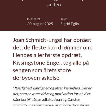
tanden
Publiceret
Tekst
30. august 2025
Sigrid Eglin
Joan Schmidt-Engel har opnået
det, de fleste kun drømmer om:
Hendes allerførste opdræt,
Kissingstone Engel, tog alle på
sengen som årets store
derbyoverraskelse.
"
Kærlighed, kærlighed og atter kærlighed. Det er
det, som er vores drive og motivation for, at vi er
nået hertil
” sådan udtalte Joan og Carsten
Schmidt-Engel sig mere eller mindre i kor, da jeg