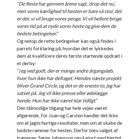
”
De fleste har gennem årene sagt, ’drop det nu’,
men vores kærlighed til hesten er bare så stor, det
er dér, vi vil bruge vores penge. Vi vil hellere bruge
vores tid på at nyde vores heste og give dem de
bedste betingelser.
”
Og netop de rette betingelser kan også findes i
parrets forklaring på, hvordan det er lykkedes
dem at kvalificere deres første startende opdræt i
et derby:
”J
eg ved godt, der er mange andre årgangsløb,
hvor hun ikke har deltaget. Hendes næste projekt
bliver Grand Circle, og det er de eneste to, jeg har
satset på. Jeg vil ikke presse eller ødelægge
hende. Hun har ikke været klar tidligt
.”
Den tålmodige tilgang har hele vejen været
afgørende. For Joan og Carsten handler det ikke
om at jagte hurtige resultater, men om at skabe de
bedste rammer for hesten. Derfor blev valget af
træneren, Søren Johansson også gjort med hjertet