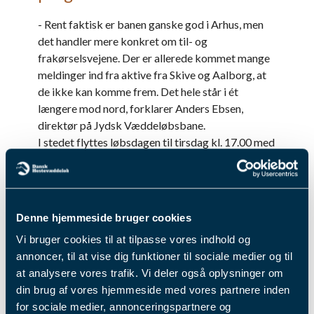
- Rent faktisk er banen ganske god i Arhus, men
det handler mere konkret om til- og
frakørselsvejene. Der er allerede kommet mange
meldinger ind fra aktive fra Skive og Aalborg, at
de ikke kan komme frem. Det hele står i ét
længere mod nord, forklarer Anders Ebsen,
direktør på Jydsk Væddeløbsbane.
I stedet flyttes løbsdagen til tirsdag kl. 17.00 med
samme spilformer og samme løbsrækkefølge.
Mere information vil følge.
Fik du læst...
Denne hjemmeside bruger cookies
Vi bruger cookies til at tilpasse vores indhold og
annoncer, til at vise dig funktioner til sociale medier og til
at analysere vores trafik. Vi deler også oplysninger om
din brug af vores hjemmeside med vores partnere inden
for sociale medier, annonceringspartnere og