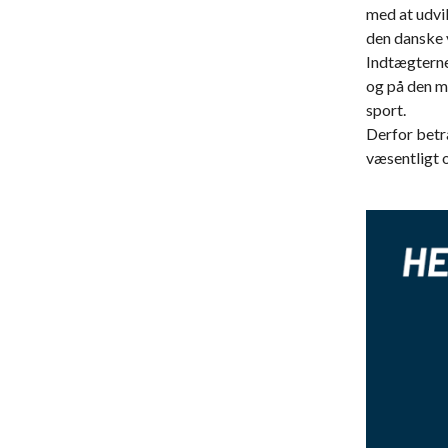
med at udvik
den danske 
Indtægterne
og på den m
sport.
Derfor bet
væsentligt 