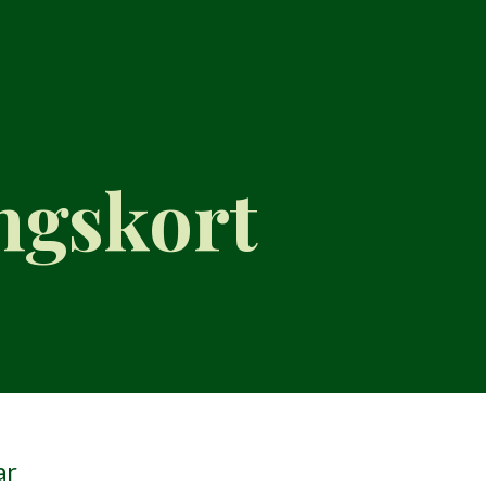
ngskort
ar