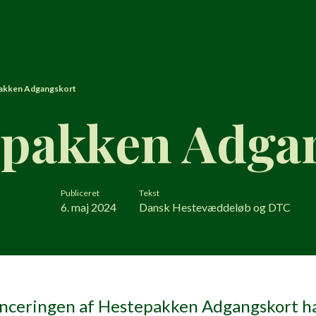
akken Adgangskort
epakken Adga
Publiceret
Tekst
6. maj 2024
Dansk Hestevæddeløb og DTC
anceringen af Hestepakken Adgangskort h