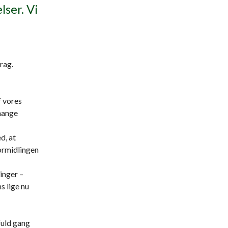
ser. Vi
drag.
f vores
 mange
d, at
ormidlingen
inger –
s lige nu
uld gang