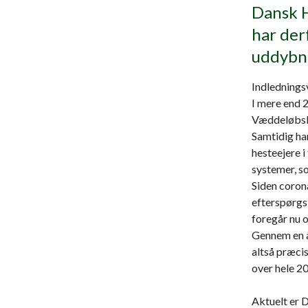
Dansk H
har der
uddybn
Indledningsv
I mere end 2
Væddeløbsbl
Samtidig ha
hesteejere 
systemer, s
Siden coron
efterspørgs
foregår nu 
Gennem en å
altså præci
over hele 202
Aktuelt er 