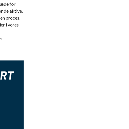
læde for
r de aktive.
den proces,
er i vores
et