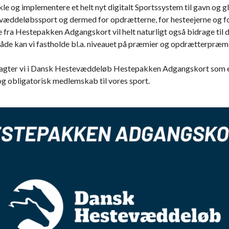
le og implementere et helt nyt digitalt Sportssystem til gavn og g
væddeløbssport og dermed for opdrætterne, for hesteejerne og fo
 fra Hestepakken Adgangskort vil helt naturligt også bidrage til 
åde kan vi fastholde bl.a. niveauet på præmier og opdrætterpræmi
ragter vi i Dansk Hestevæddeløb Hestepakken Adgangskort som 
og obligatorisk medlemskab til vores sport.