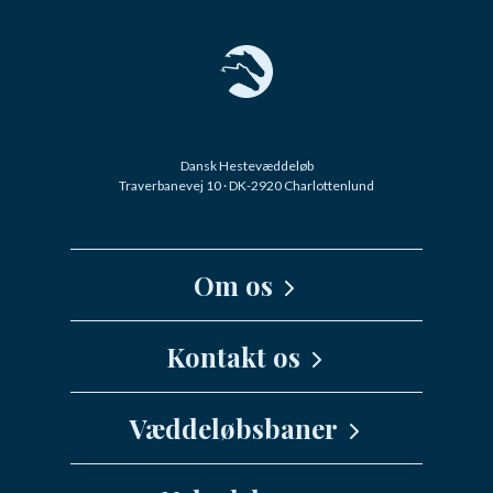
Dansk Hestevæddeløb
Traverbanevej 10 · DK-2920 Charlottenlund
Om os
Kernefortælling
Kontakt os
Medarbejdere
Væddeløbsbaner
info@danskhv.dk
Spar Nord Arena - Aalborg