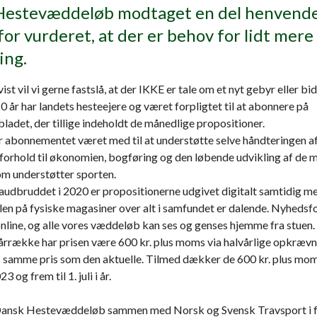
estevæddeløb modtaget en del henvendel
for vurderet, at der er behov for lidt mere
ing.
ist vil vi gerne fastslå, at der IKKE er tale om et nyt gebyr eller bi
0 år har landets hesteejere og været forpligtet til at abonnere på
adet, der tillige indeholdt de månedlige propositioner.
r abonnementet været med til at understøtte selve håndteringen a
i forhold til økonomien, bogføring og den løbende udvikling af de
om understøtter sporten.
audbruddet i 2020 er propositionerne udgivet digitalt samtidig me
len på fysiske magasiner over alt i samfundet er dalende. Nyhedsf
online, og alle vores væddeløb kan ses og genses hjemme fra stuen.
rrække har prisen være 600 kr. plus moms via halvårlige opkrævn
s samme pris som den aktuelle. Tilmed dækker de 600 kr. plus mom
3 og frem til 1. juli i år.
Dansk Hestevæddeløb sammen med Norsk og Svensk Travsport i f