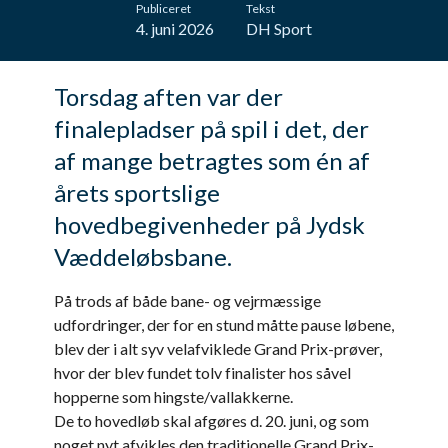
Publiceret
Tekst
4. juni 2026
DH Sport
Torsdag aften var der
finalepladser på spil i det, der
af mange betragtes som én af
årets sportslige
hovedbegivenheder på Jydsk
Væddeløbsbane.
På trods af både bane- og vejrmæssige
udfordringer, der for en stund måtte pause løbene,
blev der i alt syv velafviklede Grand Prix-prøver,
hvor der blev fundet tolv finalister hos såvel
hopperne som hingste/vallakkerne.
De to hovedløb skal afgøres d. 20. juni, og som
noget nyt afvikles den traditionelle Grand Prix-