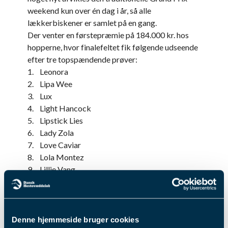
weekend kun over én dag i år, så alle
lækkerbiskener er samlet på en gang.
Der venter en førstepræmie på 184.000 kr. hos
hopperne, hvor finalefeltet fik følgende udseende
efter tre topspændende prøver:
1. Leonora
2. Lipa Wee
3. Lux
4. Light Hancock
5. Lipstick Lies
6. Lady Zola
7. Love Caviar
8. Lola Montez
9. Lillie Vang
10. Loving Laser
11. Lady Trize
12. Leonora By Hans
I det åbne Grand Prix skulle der fire indledende
Denne hjemmeside bruger cookies