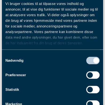
afdelinger til, hvor de tre bedstplacerede gik
Vi bruger cookies til at tilpasse vores indhold og
videre. Her endte feltet med følgende udseende,
annoncer, til at vise dig funktioner til sociale medier og til
hvor der her venter vinderen hele 311.000 kr.
at analysere vores trafik. Vi deler også oplysninger om
1. Lee Marvin
din brug af vores hjemmeside med vores partnere inden
2. Lonesomerider
for sociale medier, annonceringspartnere og
3. Lemmy
analysepartnere. Vores partnere kan kombinere disse
4. Lazy Dust
data med andre oplysninger, du har givet dem, eller som
5. Labour Spring
de har indsamlet fra din brug af deres tjenester.
6. Lanson
7. La Liga Boy
Du kan læse mere om vores behandling af
Samtykkevalg
8. Look Like Gaagaa
personoplysninger i vores privatlivspolitik, som du
Nødvendig
9. Latenightcap
finder
her
.
10. Lucky Love
11. Lord Hans
Præferencer
12. Leo Wynn
I fjor gjorde samme træner rent bord i de to
Statistik
Grand Prix’er, og det skal blive spændende at se,
hvor krænsene bliver fordelt i år!
Marketing