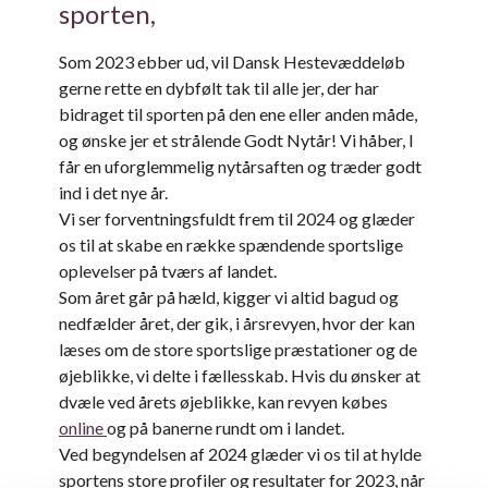
sporten,
Som 2023 ebber ud, vil Dansk Hestevæddeløb
gerne rette en dybfølt tak til alle jer, der har
bidraget til sporten på den ene eller anden måde,
og ønske jer et strålende Godt Nytår! Vi håber, I
får en uforglemmelig nytårsaften og træder godt
ind i det nye år.
Vi ser forventningsfuldt frem til 2024 og glæder
os til at skabe en række spændende sportslige
oplevelser på tværs af landet.
Som året går på hæld, kigger vi altid bagud og
nedfælder året, der gik, i årsrevyen, hvor der kan
læses om de store sportslige præstationer og de
øjeblikke, vi delte i fællesskab. Hvis du ønsker at
dvæle ved årets øjeblikke, kan revyen købes
online
og på banerne rundt om i landet.
Ved begyndelsen af 2024 glæder vi os til at hylde
sportens store profiler og resultater for 2023, når