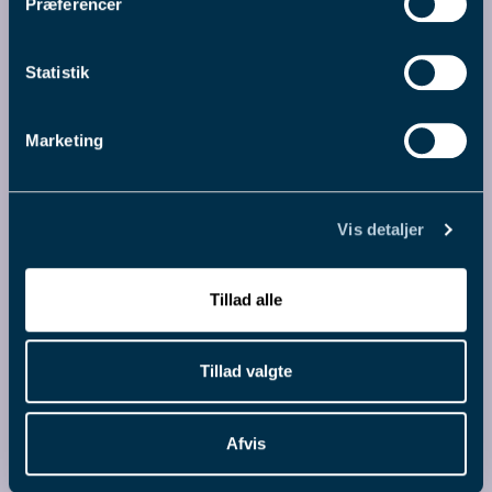
Præferencer
Statistik
Marketing
Vis detaljer
4. aug. 2026
Pointberegning til Dansk Trav
Tillad alle
Derby 2026
Nedtællingen er for alvor i gang til Dansk Trav Derby, for nu
Tillad valgte
er først skridt taget for 77 hestes vedkommende, når de
skal forsøge at få en startplads i kampen om travets blå
bånd. Læs mere her.
Afvis