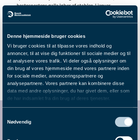
hestesportens galla løber af stablen. I januar
løftes sløret for de nominerede, når der sendes
live i Bet25-studiet. Hvis du ikke kan vente med
at genopleve året, der gik, kan du nyde Bet25's
imponerende nytårskavalkade, hvor der er indlagt
Denne hjemmeside bruger cookies
2 timers sportslige klip og spændende samtaler.
Vi bruger cookies til at tilpasse vores indhold og
Videoen er tilgængelig
her
.
annoncer, til at vise dig funktioner til sociale medier og til
Endnu engang tak for jeres bidrag til året, der gik.
at analysere vores trafik. Vi deler også oplysninger om
Vi ser med glæde frem til 2024.
din brug af vores hjemmeside med vores partnere inden
Rigtig godt nytår fra
for sociale medier, annonceringspartnere og
analysepartnere. Vores partnere kan kombinere disse
Dansk Hestevæddeløb!
data med andre oplysninger, du har givet dem, eller som
de har indsamlet fra din brug af deres tjenester.
Fik du læst...
Du kan læse mere om vores behandling af
Samtykkevalg
personoplysninger i vores privatlivspolitik, som du
Nødvendig
finder
her
.