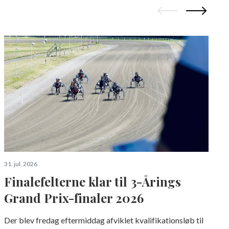
3
S
a
31. jul. 2026
Finalefelterne klar til 3-Årings
Grand Prix-finaler 2026
Der blev fredag eftermiddag afviklet kvalifikationsløb til