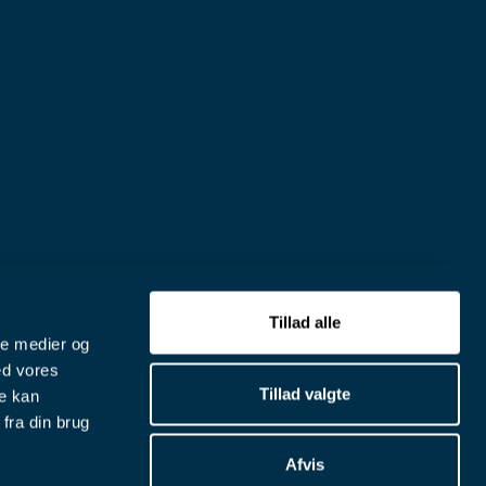
Tillad alle
ale medier og
ed vores
Tillad valgte
re kan
fra din brug
Afvis