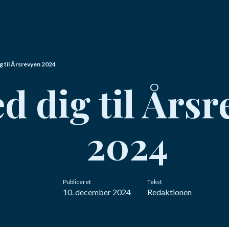
g til Årsrevyen 2024
d dig til Års
2024
Publiceret
Tekst
10. december 2024
Redaktionen