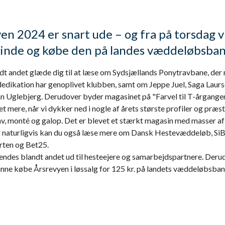
en 2024 er snart ude – og fra på torsdag v
inde og købe den på landes væddeløbsba
dt andet glæde dig til at læse om Sydsjællands Ponytravbane, der
dedikation har genoplivet klubben, samt om Jeppe Juel, Saga Laurse
lian Uglebjerg. Derudover byder magasinet på "Farvel til T-årgange
 mere, når vi dykker ned i nogle af årets største profiler og præs
rav, monté og galop. Det er blevet et stærkt magasin med masser af
g naturligvis kan du også læse mere om Dansk Hestevæddeløb, SiB
ten og Bet25.
endes blandt andet ud til hesteejere og samarbejdspartnere. Derud
unne købe Årsrevyen i løssalg for 125 kr. på landets væddeløbsban
.