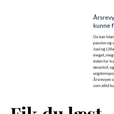
Årsrevy
kunne f
Du kan blan
passion og 
Juul og Lil
meget, meget
inden for t
læsestof, o
ungdomspor
Årsrevyen s
som altid k
Fik du læst..