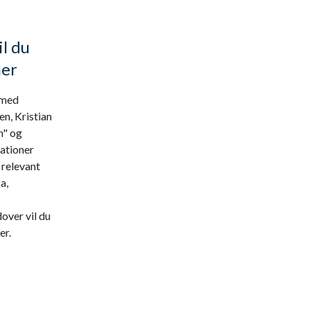
il du
ner
 med
n, Kristian
n" og
tationer
 relevant
a,
over vil du
er.