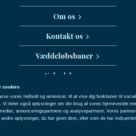
Om os
Kernefortælling
Kontakt os
Medarbejdere
Væddeløbsbaner
info@danskhv.dk
Spar Nord Arena - Aalborg
Nyhedsbrev
Jydsk Væddeløbsbane
 cookies
Vil du have seneste nyt fra Dansk
Fyens Væddeløbsbane
passe vores indhold og annoncer, til at vise dig funktioner til soci
Hestevæddeløb direkte i din indbakke?
Nykøbing F Travbane
Facebook
Youtube
Instagram
fik. Vi deler også oplysninger om din brug af vores hjemmeside m
 medier, annonceringspartnere og analysepartnere. Vores partne
Charlottenlund Travbane
ndre oplysninger, du har givet dem, eller som de har indsamlet 
NYHEDSBREV
Bornholms Brand Park
© 2025 Dansk Hestevæddeløb
Klampenborg Galopbane