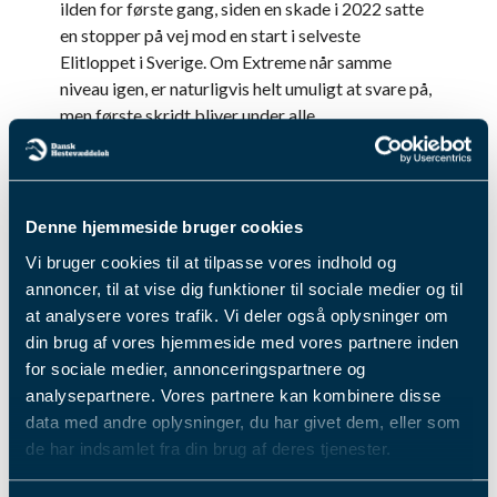
ilden for første gang, siden en skade i 2022 satte
en stopper på vej mod en start i selveste
Elitloppet i Sverige. Om Extreme når samme
niveau igen, er naturligvis helt umuligt at svare på,
men første skridt bliver under alle
omstændigheder taget i dag.
Det er Travliga-løbene, der fylder det meste af
dagens program, og vi vil også nævne et meget
interessant sprinteropgør for næstbedste klasse,
Denne hjemmeside bruger cookies
hvor heste som Staro Obrigado, Larsson og
Vi bruger cookies til at tilpasse vores indhold og
Grumbazz Kini krydser klinger.
annoncer, til at vise dig funktioner til sociale medier og til
Første løb afvikles som altid på en fredag kl.
at analysere vores trafik. Vi deler også oplysninger om
15.45, men Aalborg-banen anbefaler at møde
din brug af vores hjemmeside med vores partnere inden
tidligere frem.
for sociale medier, annonceringspartnere og
"Kickstart weekenden med lidt spænding på
analysepartnere. Vores partnere kan kombinere disse
væddeløbsbanen. Invitér en kammerat på en øl - I
data med andre oplysninger, du har givet dem, eller som
vores fredagsbar i spillehallen er der DOUBLE UP
de har indsamlet fra din brug af deres tjenester.
på specialøl fra Thisted Bryghus"
, lyder det på
banens hjemmeside.