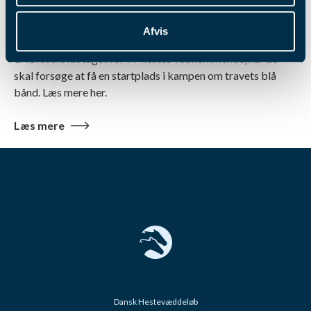
Derby 2026
Afvis
Nedtællingen er for alvor i gang til Dansk Trav Derby, for nu
er først skridt taget for 77 hestes vedkommende, når de
skal forsøge at få en startplads i kampen om travets blå
bånd. Læs mere her.
Læs mere
Dansk Hestevæddeløb