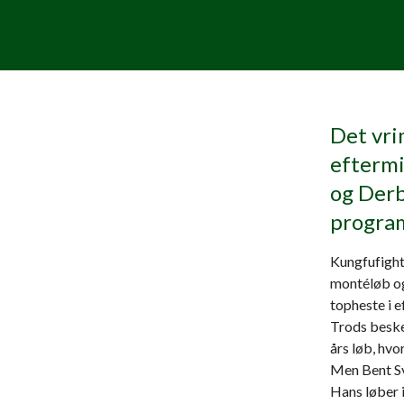
Det vri
eftermi
og Derb
progra
Kungfufight
montéløb og
topheste i e
Trods beske
års løb, hvo
Men Bent Sv
Hans løber i