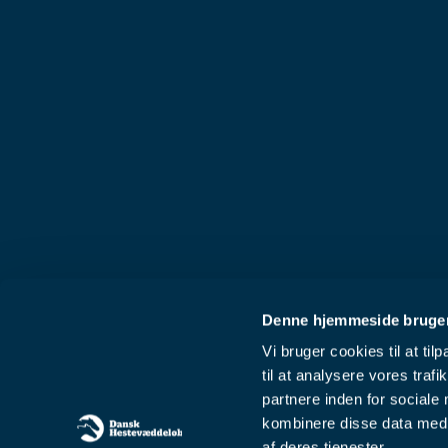
Denne hjemmeside bruger
Vi bruger cookies til at til
til at analysere vores tra
partnere inden for sociale
kombinere disse data med a
af deres tjenester.