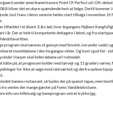
gaard sender amerikanertravere Point Of Perfect ud i DK-debut
.08,8 bliver det en uhyre spændende hest at følge. Dertil kommer 
rede Just Hans i deres seneste fælles start tilbage i november. Et
e.
 tilfældet i et åbent 3-års løb, hvor årgangens fløjhest Kungfufig
art i år. Der er hele ti kompetente deltagere i løbet, og fra startspor
rhåndsfavoritten.
ige program skal nævnes et gensyn med Smokin Joe under sadel, og
ineret montéløbene i den forgangne vinter. Og kom i god tid - sid
inder Harper skal inden løbene ud i rutineløb.
at håbe på, at prognosen holder med tørvejr og 11 graders varme, f
yldninger for ikke at søge mod rækværket og derfra opleve topsp
t.
stedet banens restaurant, så bydes der på spansk tapas, men bestil
en tro ventes der mange gæster på Fyens Væddeløbsbane.
ere info om billetsalg og baneprogram ved at trykke
her
.