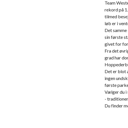
Team Wester
rekord på 1
tilmed besej
løb er i vent
Det samme er
sin første st
givet for fo
Fra det øvr
grad har dom
Hoppederbyv
Det er blot 
ingen undsk
første parke
Vælger du i 
- tradition
Du finder m