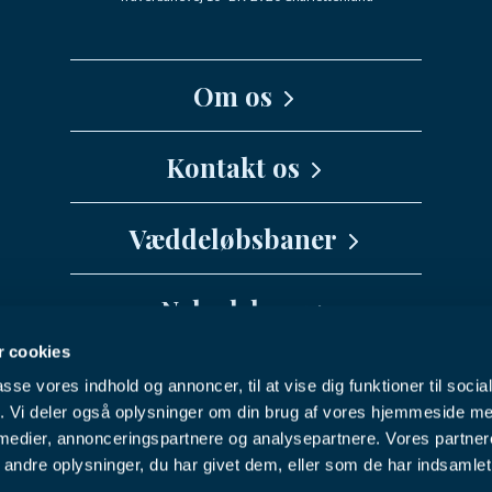
Om os
Kernefortælling
Kontakt os
Medarbejdere
Væddeløbsbaner
info@danskhv.dk
Spar Nord Arena - Aalborg
Nyhedsbrev
Jydsk Væddeløbsbane
 cookies
Vil du have seneste nyt fra Dansk
Fyens Væddeløbsbane
passe vores indhold og annoncer, til at vise dig funktioner til soci
Hestevæddeløb direkte i din indbakke?
Nykøbing F Travbane
Facebook
Youtube
Instagram
fik. Vi deler også oplysninger om din brug af vores hjemmeside m
 medier, annonceringspartnere og analysepartnere. Vores partne
Charlottenlund Travbane
ndre oplysninger, du har givet dem, eller som de har indsamlet 
NYHEDSBREV
Bornholms Brand Park