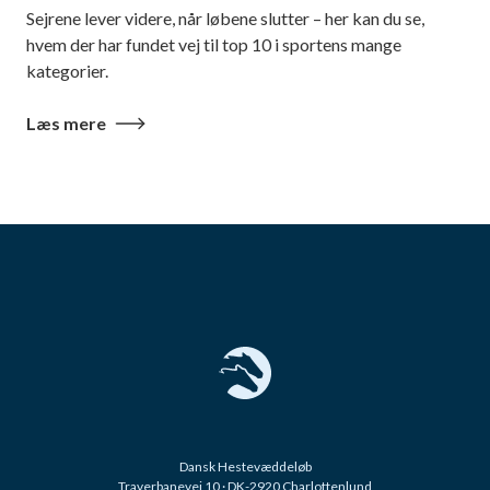
Sejrene lever videre, når løbene slutter – her kan du se,
hvem der har fundet vej til top 10 i sportens mange
kategorier.
Læs mere
Dansk Hestevæddeløb
Traverbanevej 10 · DK-2920 Charlottenlund