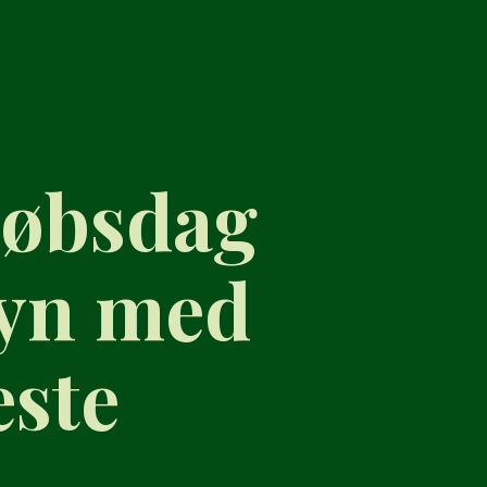
løbsdag
Fyn med
este