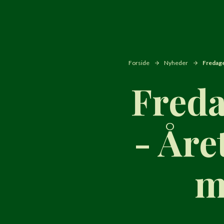
Forside
Nyheder
Fredage
Freda
- Åre
m