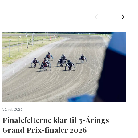
3
S
a
31. jul. 2026
Finalefelterne klar til 3-Årings
Grand Prix-finaler 2026