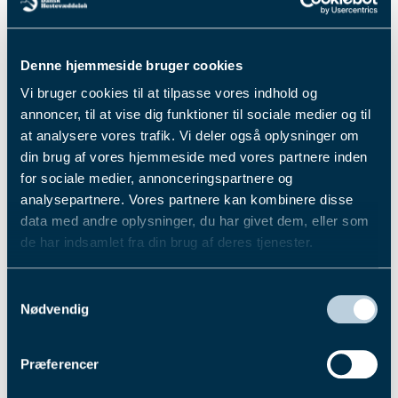
præmeisum er følgende: Dansk Opdrætningsløb
2024, Dansk Trav Kriterium 2025, Dansk Hoppe
Kriterium 2025, Grand Circle 3-års Championat
Denne hjemmeside bruger cookies
2025, Grand Circle 3-års Hoppe Championat
2025, Jydsk 3-årings Grand Prix 2025, Jydsk 3-
Vi bruger cookies til at tilpasse vores indhold og
årings Hoppe Grand Prix 2025, Dansk Trav
annoncer, til at vise dig funktioner til sociale medier og til
Derby 2026 og Dansk Hoppe Derby 2026.
at analysere vores trafik. Vi deler også oplysninger om
Du kan se en liste over alle de tilmeldte heste ved
din brug af vores hjemmeside med vores partnere inden
at klikke
her
. Og så kan du samtidig tjekke op på
for sociale medier, annonceringspartnere og
dit favoritnavn hos de kommende stjerner.
analysepartnere. Vores partnere kan kombinere disse
data med andre oplysninger, du har givet dem, eller som
Fik du læst...
de har indsamlet fra din brug af deres tjenester.
Du kan læse mere om vores behandling af
Samtykkevalg
personoplysninger i vores privatlivspolitik, som du
Nødvendig
finder
her
.
Præferencer