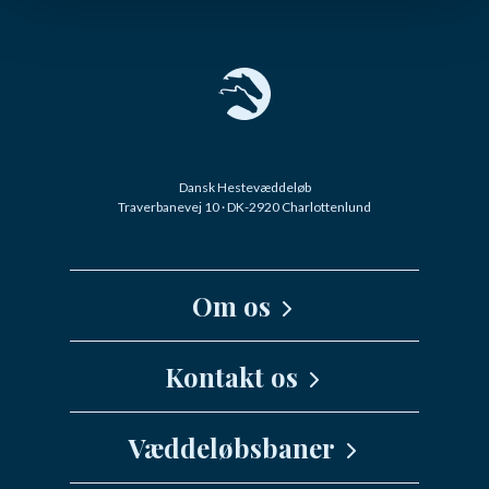
Dansk Hestevæddeløb
Traverbanevej 10 · DK-2920 Charlottenlund
Om os
Kernefortælling
Kontakt os
Medarbejdere
Væddeløbsbaner
info@danskhv.dk