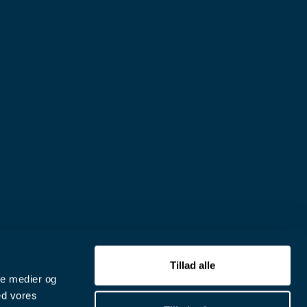
Tillad alle
ale medier og
ed vores