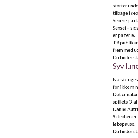
starter unde
tilbage i se
Senere på d
Sensei – si
er på ferie.
På publikum
frem med ud
Du finder st
Syv lun
Næste uges 
for ikke min
Det er natu
spillets 3. 
Daniel Autri
Sidenhen er 
løbspause.
Du finder st