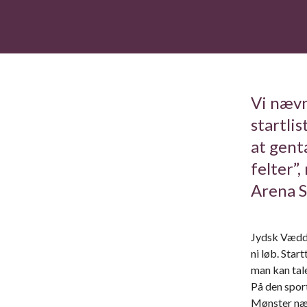
Vi nævn
startlis
at genta
felter”
Arena S
Jydsk Vædde
ni løb. Star
man kan tale
På den spor
Mønster nær