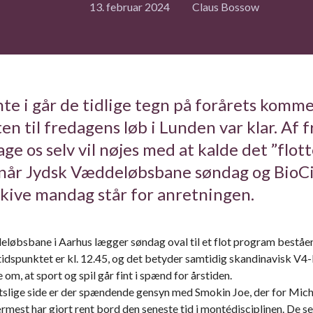
13. februar 2024
Claus Bossow
te i går de tidlige tegn på forårets komme
ten til fredagens løb i Lunden var klar. Af f
ge os selv vil nøjes med at kalde det ”flot
, når Jydsk Væddeløbsbane søndag og BioCi
kive mandag står for anretningen.
løbsbane i Aarhus lægger søndag oval til et flot program beståen
ttidspunktet er kl. 12.45, og det betyder samtidig skandinavisk V4-
 om, at sport og spil går fint i spænd for årstiden.
tslige side er der spændende gensyn med Smokin Joe, der for Mich
mest har gjort rent bord den seneste tid i montédisciplinen. De se