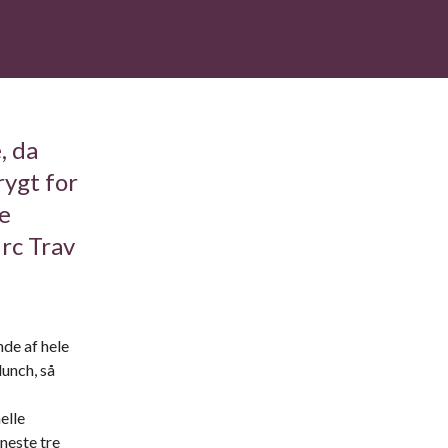
, da
rygt for
te
rc Trav
de af hele
lunch, så
elle
neste tre