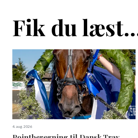
Fik du læst..
4. aug. 2026
Pointberegning til Dansk Trav