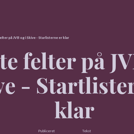
elter på JVB og i Skive - Starlisterne er klar
te felter på JV
e - Startliste
klar
Publiceret
Tekst