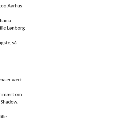
etop Aarhus
Ghania
ilie Lønborg
gste, så
na er vært
primært om
s Shadow,
ille