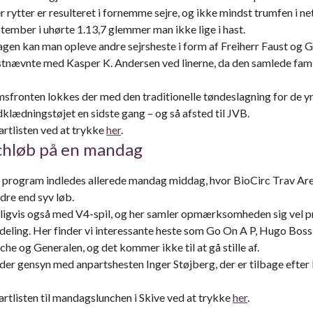
r rytter er resulteret i fornemme sejre, og ikke mindst trumfen i n
ptember i uhørte 1.13,7 glemmer man ikke lige i hast.
agen kan man opleve andre sejrsheste i form af Freiherr Faust og 
dstnævnte med Kasper K. Andersen ved linerne, da den samlede fam
sfronten lokkes der med den traditionelle tøndeslagning for de yn
klædningstøjet en sidste gang – og så afsted til JVB.
artlisten ved at trykke
her
.
chløb på en mandag
program indledes allerede mandag middag, hvor BioCirc Trav Are
dre end syv løb.
rligvis også med V4-spil, og her samler opmærksomheden sig vel 
afdeling. Her finder vi interessante heste som Go On A P, Hugo Bos
che og Generalen, og det kommer ikke til at gå stille af.
der gensyn med anpartshesten Inger Støjberg, der er tilbage efter l
artlisten til mandagslunchen i Skive ved at trykke
her
.