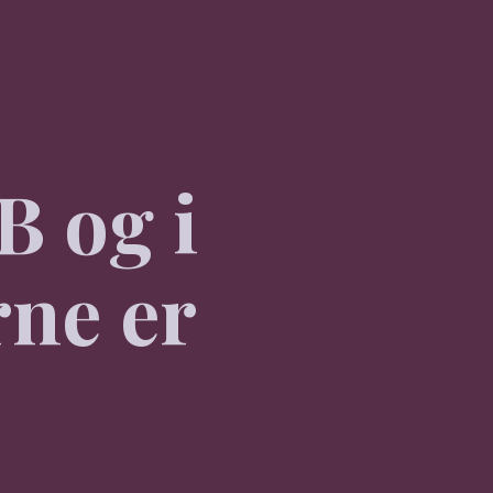
B og i
rne er