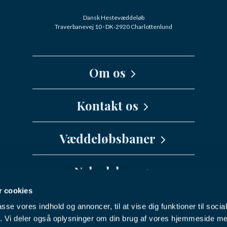
Dansk Hestevæddeløb
Traverbanevej 10 · DK-2920 Charlottenlund
Om os
Kernefortælling
Kontakt os
Medarbejdere
Væddeløbsbaner
info@danskhv.dk
Spar Nord Arena - Aalborg
Nyhedsbrev
Jydsk Væddeløbsbane
 cookies
Vil du have seneste nyt fra Dansk
Fyens Væddeløbsbane
passe vores indhold og annoncer, til at vise dig funktioner til soci
Hestevæddeløb direkte i din indbakke?
Nykøbing F Travbane
Facebook
Youtube
Instagram
fik. Vi deler også oplysninger om din brug af vores hjemmeside m