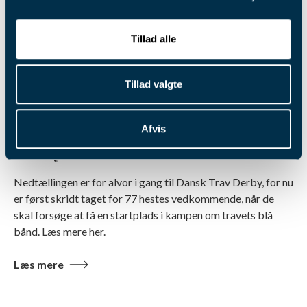
Tillad alle
Tillad valgte
4. aug. 2026
Pointberegning til Dansk Trav
Afvis
Derby 2026
Nedtællingen er for alvor i gang til Dansk Trav Derby, for nu
er først skridt taget for 77 hestes vedkommende, når de
skal forsøge at få en startplads i kampen om travets blå
bånd. Læs mere her.
Læs mere