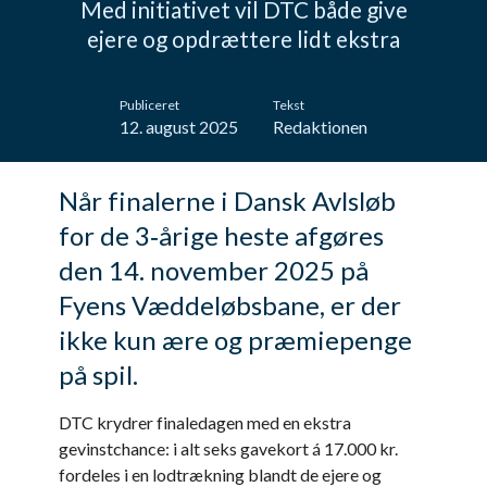
Med initiativet vil DTC både give
ejere og opdrættere lidt ekstra
Publiceret
Tekst
12. august 2025
Redaktionen
Når finalerne i Dansk Avlsløb
for de 3‑årige heste afgøres
den 14. november 2025 på
Fyens Væddeløbsbane, er der
ikke kun ære og præmiepenge
på spil.
DTC krydrer finaledagen med en ekstra
gevinstchance: i alt seks gavekort á 17.000 kr.
fordeles i en lodtrækning blandt de ejere og