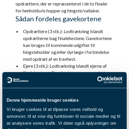
opdrættere, der er repræsenteret i de to finaler
for henholdsvis hopper og hingste/vallaker.
Sådan fordeles gavekortene
Opdrættere (3 stk.): Lodtrækning blandt
opdrætterne bag finalehestene. Gavekortene
kan bruges til kommende udgifter til
hingsteholder og/eller dyrlæge i forbindelse
med opdræt af en travhest.
Ejere (3 stk.): Lodtrækning blandt ejerne af
finalehestene. Gavekortene er øremærket
træningsudgifter hos en professionel
travtræner af en unghest, der endnu ikke har
debuteret i travløb.
Denne hjemmeside bruger cookies
Med initiativet vil DTC både give ejere og
Vi bruger cookies til at tilpasse vores indhold og
opdrættere lidt ekstra spænding på dagen i
annoncer, til at vise dig funktioner til sociale medier og til
Odense og sende et signal om vigtigheden af, at
at analysere vores trafik. Vi deler også oplysninger om
der vedvarende er ungheste til rådighed i den