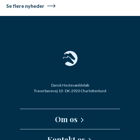
Se flere nyheder
Dansk Hestevæddeløb
Traverbanevej 10 · DK-2920 Charlottenlund
Om os
Kernefortælling
Kontakt os