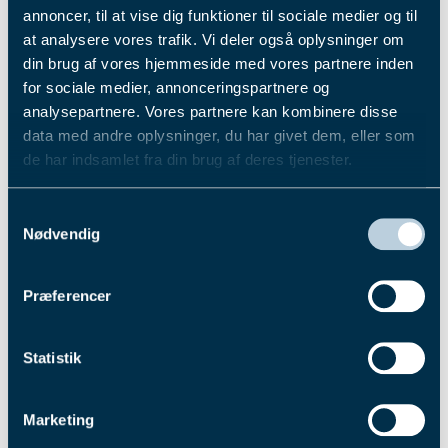
annoncer, til at vise dig funktioner til sociale medier og til
at analysere vores trafik. Vi deler også oplysninger om
din brug af vores hjemmeside med vores partnere inden
for sociale medier, annonceringspartnere og
analysepartnere. Vores partnere kan kombinere disse
data med andre oplysninger, du har givet dem, eller som
de har indsamlet fra din brug af deres tjenester.
Du kan læse mere om vores behandling af
Samtykkevalg
personoplysninger i vores privatlivspolitik, som du
Nødvendig
finder
her
.
4. aug. 2026
Præferencer
Pointberegning til Dansk Trav
Derby 2026
Statistik
Nedtællingen er for alvor i gang til Dansk Trav Derby, for nu
er først skridt taget for 77 hestes vedkommende, når de
Marketing
skal forsøge at få en startplads i kampen om travets blå