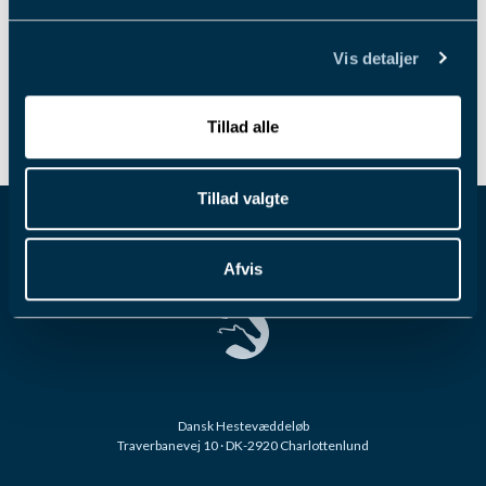
bånd. Læs mere her.
Vis detaljer
Læs mere
Tillad alle
Se flere nyheder
Tillad valgte
Afvis
Dansk Hestevæddeløb
Traverbanevej 10 · DK-2920 Charlottenlund