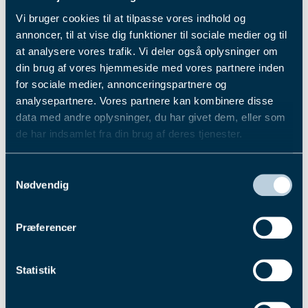
Årets 4-åring
(trav)
Vi bruger cookies til at tilpasse vores indhold og
Kreadlys Lew
annoncer, til at vise dig funktioner til sociale medier og til
Årets ældre hest
(galop)
at analysere vores trafik. Vi deler også oplysninger om
My Fortune
din brug af vores hjemmeside med vores partnere inden
Årets hoppe
(trav)
for sociale medier, annonceringspartnere og
Glorious Rain
analysepartnere. Vores partnere kan kombinere disse
Årets jockey
(galop)
data med andre oplysninger, du har givet dem, eller som
Nicolaj Stott
de har indsamlet fra din brug af deres tjenester.
Årets kusk
(trav)
Birger Jørgensen
Du kan læse mere om vores behandling af
Samtykkevalg
Årets opdrætter
(galop)
personoplysninger i vores privatlivspolitik, som du
Nødvendig
Stutteri Hjortebo
finder
her
.
Årets opdrætter
(trav)
Dorthe Christensen ApS
Præferencer
Årets ældre hest (trav)
Glorious Rain
Statistik
Årets træner
(trav)
Jeppe Juel