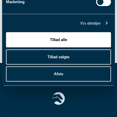
Årets træner
(galop)
Marketing
Bent Olsen
Årets hest
(galop)
My Fortune
Vis detaljer
Årets hest
(trav)
Menza
Tillad alle
Vi glæder os til at dele billederne med jer fra
Hestesportens Galla 2025
Tillad valgte
Afvis