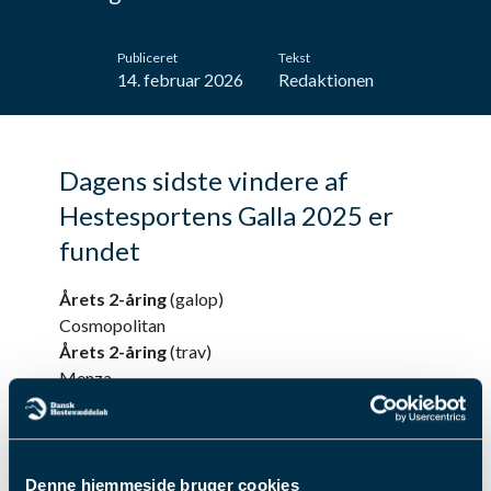
Publiceret
Tekst
14. februar 2026
Redaktionen
Dagens sidste vindere af
Hestesportens Galla 2025 er
fundet
Årets 2-åring
(galop)
Cosmopolitan
Årets 2-åring
(trav)
Menza
Årets 3-åring
(trav)
Lust for Life
Årets 3-åring
(galop)
No Surrender
Denne hjemmeside bruger cookies