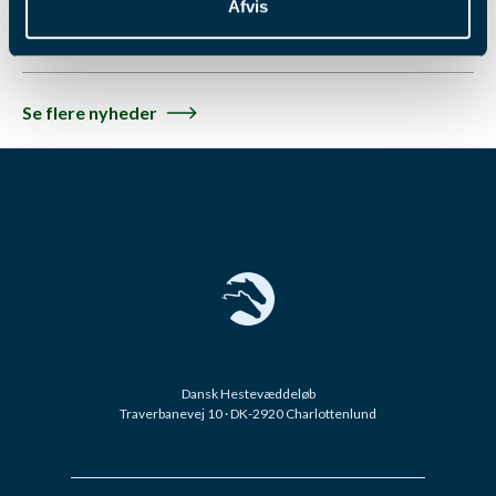
Afvis
Læs mere
Se flere nyheder
Dansk Hestevæddeløb
Traverbanevej 10 · DK-2920 Charlottenlund