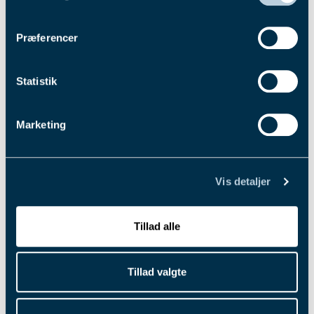
finder
her
.
Præferencer
Statistik
Marketing
4. aug. 2026
Vis detaljer
Pointberegning til Dansk Trav
Derby 2026
Tillad alle
Nedtællingen er for alvor i gang til Dansk Trav Derby, for nu
er først skridt taget for 77 hestes vedkommende, når de
Tillad valgte
skal forsøge at få en startplads i kampen om travets blå
bånd. Læs mere her.