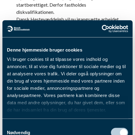
startberettiget. Derfor fastholdes
diskvalifikationen.
Dansk Hestevæddeløb vil nu igangsætte arbejdet
med at fastsætte en kompensation til ejerkredsen
bag Gabi Kyvsgård med afsæt i de muligheder,
der er indeholdt i vores løbsreglement.
Vi vil som tidligere understrege, at hverken Bo
Denne hjemmeside bruger cookies
Westergaard eller Nicklas Korfitsen har begået
Vi bruger cookies til at tilpasse vores indhold og
fejl i processen.
annoncer, til at vise dig funktioner til sociale medier og til
Slutteligt skal der fra Dansk Hestevæddeløb lyde
at analysere vores trafik. Vi deler også oplysninger om
en dybfølt beklagelse, og vi vil udtrykke stor
din brug af vores hjemmeside med vores partnere inden
forståelse for de uheldige efterfølgende
for sociale medier, annonceringspartnere og
konsekvenser, som sagen har for opdrætter, ejer
analysepartnere. Vores partnere kan kombinere disse
og træner.
data med andre oplysninger, du har givet dem, eller som
Fik du læst...
de har indsamlet fra din brug af deres tjenester.
Du kan læse mere om vores behandling af
Samtykkevalg
personoplysninger i vores privatlivspolitik, som du
Nødvendig