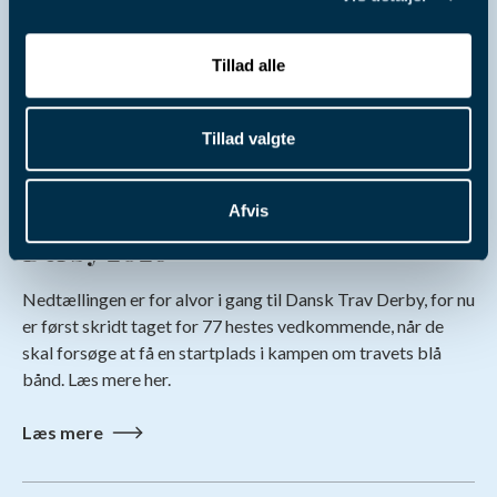
Tillad alle
Tillad valgte
4. aug. 2026
Pointberegning til Dansk Trav
Afvis
Derby 2026
Nedtællingen er for alvor i gang til Dansk Trav Derby, for nu
er først skridt taget for 77 hestes vedkommende, når de
skal forsøge at få en startplads i kampen om travets blå
bånd. Læs mere her.
Læs mere