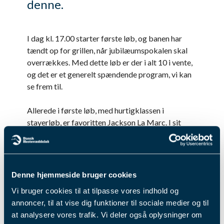
denne.
I dag kl. 17.00 starter første løb, og banen har
tændt op for grillen, når jubilæumspokalen skal
overrækkes. Med dette løb er der i alt 10 i vente,
og det er et generelt spændende program, vi kan
se frem til.
Allerede i første løb, med hurtigklassen i
stayerløb, er favoritten Jackson La Marc. I sit
seneste løb blev den fanget, og den lignede en
hest med en del overskud, da den kom i mål. Så
hvis den får den rette placering, bliver det
spændende at se, om der er fuld kraft og fart i den
Denne hjemmeside bruger cookies
lange distance.
Vi bruger cookies til at tilpasse vores indhold og
annoncer, til at vise dig funktioner til sociale medier og til
I løb nr. 3 venter dagens store begivenhed, hvor
at analysere vores trafik. Vi deler også oplysninger om
særligt E Type Cash bliver spændende at se i