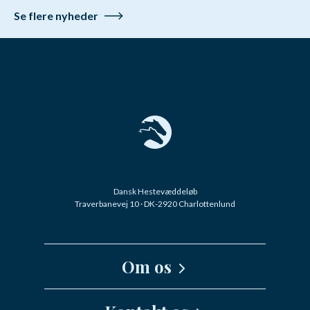
Se flere nyheder
Dansk Hestevæddeløb
Traverbanevej 10 · DK-2920 Charlottenlund
Om os
Kernefortælling