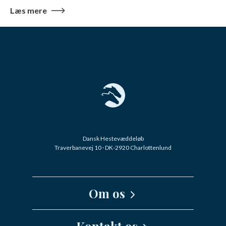
Læs mere
Dansk Hestevæddeløb
Traverbanevej 10 · DK-2920 Charlottenlund
Om os
Kernefortælling