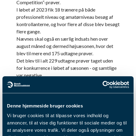
Competition”-prøver.
I løbet af 2023 fik 18 trænere på både
professionelt niveau og amatørniveau besøg af
kontrollanterne, og hvor flere af disse blev besøgt
flere gange.
Nævnes skal også en særlig indsats hen over
august måned og dermed højsæsonen, hvor det
blev til mere end 175 udtagne prøver.
Det blev til i alt 229 udtagne prøver taget uden
for konkurrence i løbet af sæsonen - og samtlige
var negative.
2024 er nu i gang, og vi vil i år kvartalsvist
offentliggøre en liste over vores uanmeldte besøg
og det antal prøvetagninger, der er fulgt med
Denne hjemmeside bruger cookies
besøgene.
Vi bruger cookies til at tilpasse vores indhold og
Antidoping-arbejdet er en naturlig del af sportens
annoncer, til at vise dig funktioner til sociale medier og til
arbejde til sikring af dyrevelfærden i vores sport.
at analysere vores trafik. Vi deler også oplysninger om
Som nævnt i tidligere sammenhænge er der med