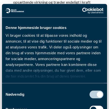
opsættende virkning og træder endeligt i kraft
den 28. december 2024.
Med denne afgørelse sættes der punktum i to
sager, der har været under behandling siden april
2024. Retssagen ved Retten i Lyngby om I D
Denne hjemmeside bruger cookies
Exceptional-sagen fortsætter dog i det nye år.
Vi bruger cookies til at tilpasse vores indhold og
Hvis også denne sag fører til stadfæstelse, vil Bo
annoncer, til at vise dig funktioner til sociale medier og til
Westergaard være frakendt licens og underlagt
at analysere vores trafik. Vi deler også oplysninger om
tiltrædelsesforbud i samlet 7 år og 6 måneder.
din brug af vores hjemmeside med vores partnere inden
Se kendelsen fra Travsportens Overdomstol
her
for sociale medier, annonceringspartnere og
Fik du læst...
analysepartnere. Vores partnere kan kombinere disse
data med andre oplysninger, du har givet dem, eller som
de har indsamlet fra din brug af deres tjenester.
Du kan læse mere om vores behandling af
Samtykkevalg
personoplysninger i vores privatlivspolitik, som du
Nødvendig
finder
her
.