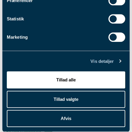
Præferencer
Statistik
Marketing
4. aug. 2026
Pointberegning til Dansk Trav
Derby 2026
Vis detaljer
Nedtællingen er for alvor i gang til Dansk Trav Derby, for nu
er først skridt taget for 77 hestes vedkommende, når de
Tillad alle
skal forsøge at få en startplads i kampen om travets blå
bånd. Læs mere her.
Tillad valgte
Læs mere
Afvis
Se flere nyheder