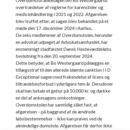
Overdomstol ankesagen om Bo Westergaards
overtrædelser af reglerne for karenstider og
medicinhåndtering i 2021 og 2022. Afgørelsen
blev truffet efter, at sagen blev behandlet på et
møde den 17. december 2024 i Aarhus.
De seks medlemmer af Overdomstolen, herunder
en advokat udpeget af Advokatsamfundet, har
enstemmigt stadfæstet Dansk Hestevæddeløbs
beslutning fra den 20. september 2024.
Dette betyder, at Bo Westergaard pålægges en
tillægsstraf til den allerede idømte sanktion i I D
Exceptional-sagen med frakendelse af licens og
tiltrædelsesforbud i yderligere fem år. Derudover
skal han betale et gebyr på 50.000 kr. og dække
en del af ankesagens omkostninger.
Overdomstolen har samtidig slået fast, at
afgørelsen – på baggrund af de ændrede
løbsbestemmelser – ikke kan prøves ved de
almindelige domstole. Afgørelsen får derfor ikke