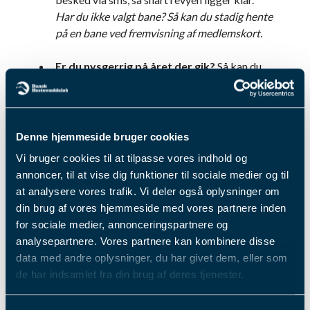
Har du ikke valgt bane? Så kan du stadig hente
på en bane ved fremvisning af medlemskort.
Er du nysgerrig på året der gik?
Så kan du
købe årsrevyen i løssalg for 125 kr. Den
sælges på banerne – og har du ikke mulighed
for at komme forbi, så kontakt din lokale
bane for at høre om forsendelse.
Denne hjemmeside bruger cookies
Vi bruger cookies til at tilpasse vores indhold og
Årsrevyen 2025 er spækket med billeder,
annoncer, til at vise dig funktioner til sociale medier og til
højdepunkter og fortællinger fra hele landet - et
at analysere vores trafik. Vi deler også oplysninger om
tilbageblik, der også minder os om det
din brug af vores hjemmeside med vores partnere inden
fællesskab, vi alle er en del af.
for sociale medier, annonceringspartnere og
analysepartnere. Vores partnere kan kombinere disse
Tilmeld dig vores nyhedsbrev - så er du altid
data med andre oplysninger, du har givet dem, eller som
opdateret!
de har indsamlet fra din brug af deres tjenester.
Fik du læst...
Du kan læse mere om vores behandling af