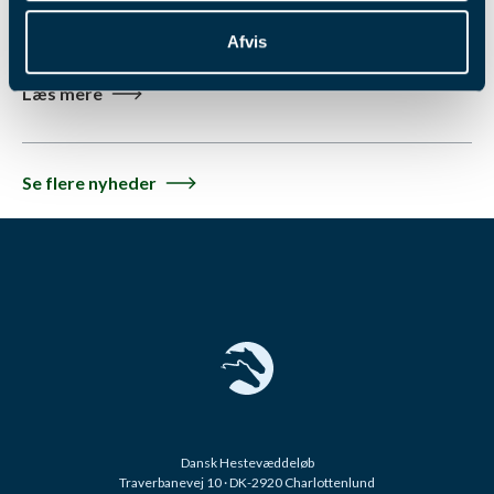
skal forsøge at få en startplads i kampen om travets blå
bånd. Læs mere her.
Afvis
Læs mere
Se flere nyheder
Dansk Hestevæddeløb
Traverbanevej 10 · DK-2920 Charlottenlund