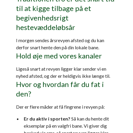
til at kigge tilbage på et
begivenhedsrigt
hestevæddeløbsår
I morgen sendes årsrevyen afsted og du kan
derfor snart hente den på din lokale bane.
Hold øje med vores kanaler
Ligeså snart at revyen ligger klar sender vi en
nyhed afsted, og der er heldigvis ikke længe til.
Hvor og hvordan får du fat i
den?
Der er flere måder at få fingrene i revyen på:
Er du aktiv i sporten?
Så kan du hente dit
eksemplar på en valgfri bane. Vi giver dig
besked via sms, så snart revyen ligger klar.