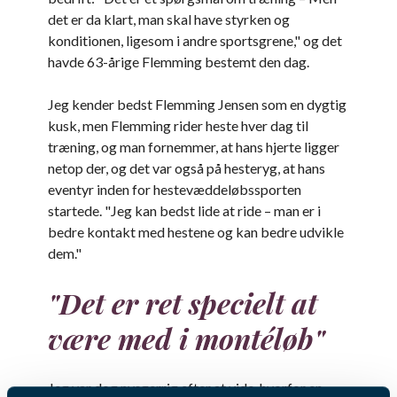
det er da klart, man skal have styrken og
konditionen, ligesom i andre sportsgrene," og det
havde 63-årige Flemming bestemt den dag.
Jeg kender bedst Flemming Jensen som en dygtig
kusk, men Flemming rider heste hver dag til
træning, og man fornemmer, at hans hjerte ligger
netop der, og det var også på hesteryg, at hans
eventyr inden for hestevæddeløbssporten
startede. "Jeg kan bedst lide at ride – man er i
bedre kontakt med hestene og kan bedre udvikle
dem."
"Det er ret specielt at
være med i montéløb"
Jeg var dog nysgerrig efter at vide, hvorfor en