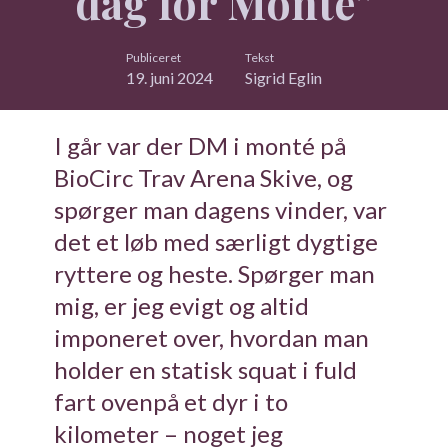
dag for Monté”
Publiceret
Tekst
19. juni 2024
Sigrid Eglin
I går var der DM i monté på
BioCirc Trav Arena Skive, og
spørger man dagens vinder, var
det et løb med særligt dygtige
ryttere og heste. Spørger man
mig, er jeg evigt og altid
imponeret over, hvordan man
holder en statisk squat i fuld
fart ovenpå et dyr i to
kilometer – noget jeg