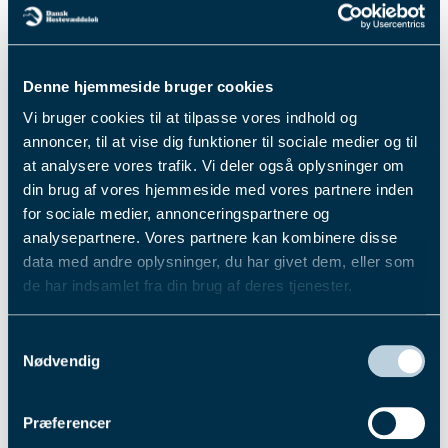
garvet kusk havde meldt sig til DM i monté, men
det blev hurtigt tydeligt, at Flemming nærer en
særligt stor kærlighed for denne gren inden for
sporten: "Monté er blevet til en rigtig sport – det
Denne hjemmeside bruger cookies
har udviklet sig helt utroligt meget." Det var også
Vi bruger cookies til at tilpasse vores indhold og
en løbsdag, han havde glædet sig særligt til at
annoncer, til at vise dig funktioner til sociale medier og til
deltage i. "Det er ret specielt at være med i
at analysere vores trafik. Vi deler også oplysninger om
montéløb."
din brug af vores hjemmeside med vores partnere inden
for sociale medier, annonceringspartnere og
"De er jo fandme så
analysepartnere. Vores partnere kan kombinere disse
data med andre oplysninger, du har givet dem, eller som
dygtige (..), og de giver
de har indsamlet fra din brug af deres tjenester.
ikke ved dørene"
Du kan læse mere om vores behandling af
Samtykkevalg
personoplysninger i vores privatlivspolitik, som du
Nødvendig
Flemming har været med i monté-rejsen helt fra
finder
her
.
start, og han er dybt imponeret over niveauet og
den rejse, sporten har været på de sidste 15-20 år.
Præferencer
Hvilket glædede Flemming særligt. ”Alle os i