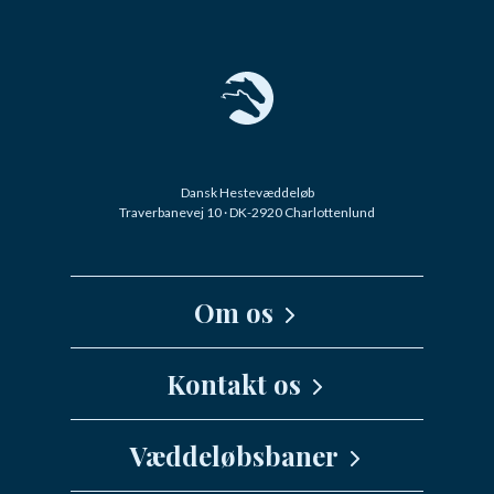
Dansk Hestevæddeløb
Traverbanevej 10 · DK-2920 Charlottenlund
Om os
Kernefortælling
Kontakt os
Medarbejdere
Væddeløbsbaner
info@danskhv.dk