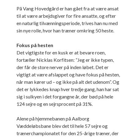
På Vang Hovedgård er han gået fra at være ansat
til at være arbejdsgiver for fire ansatte, og efter
en naturlig tilvænningsperiode, trives han nu med
sin nye rolle, hvor han træner omkring 50 heste.
Fokus på hesten
Det vigtigste for en kusk er at bevare roen,
fortæller Nicklas Korfitsen: ”Jeg er ikke typen,
der får de store nerver på inden løbet. Det er
vigtigt at være afslappet og have fokus på hesten,
når man kører ud – og ikke på alt det udenom”. Og
det er lykkedes knap hver tredje gang, han har sat
sig i sulkyen i det forgangne år, der bød på hele
124 sejre og en sejrsprocent på 31%.
Alene på hjemmebanen på Aalborg
Væddeløbsbane blev det til hele 57 sejre og
trænerchampionatet for den 25-årige træner, der