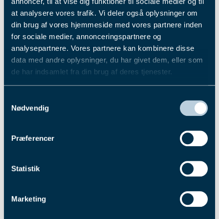
annoncer, til at vise dig funktioner til sociale medier og til
4. aug. 2026
at analysere vores trafik. Vi deler også oplysninger om
Løbsstatistikker for top 10 - juli
din brug af vores hjemmeside med vores partnere inden
for sociale medier, annonceringspartnere og
2026
analysepartnere. Vores partnere kan kombinere disse
data med andre oplysninger, du har givet dem, eller som
Sejrene lever videre, når løbene slutter – her kan du se, hvem
de har indsamlet fra din brug af deres tjenester.
der har fundet vej til top 10 i sportens mange kategorier.
Du kan læse mere om vores behandling af
Læs mere
Samtykkevalg
personoplysninger i vores privatlivspolitik, som du
Nødvendig
finder
her
.
Præferencer
Statistik
Marketing