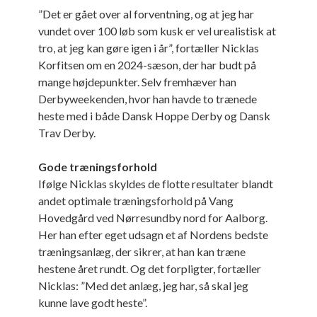
”Det er gået over al forventning, og at jeg har
vundet over 100 løb som kusk er vel urealistisk at
tro, at jeg kan gøre igen i år”, fortæller Nicklas
Korfitsen om en 2024-sæson, der har budt på
mange højdepunkter. Selv fremhæver han
Derbyweekenden, hvor han havde to trænede
heste med i både Dansk Hoppe Derby og Dansk
Trav Derby.
Gode træningsforhold
Ifølge Nicklas skyldes de flotte resultater blandt
andet optimale træningsforhold på Vang
Hovedgård ved Nørresundby nord for Aalborg.
Her han efter eget udsagn et af Nordens bedste
træningsanlæg, der sikrer, at han kan træne
hestene året rundt. Og det forpligter, fortæller
Nicklas: ”Med det anlæg, jeg har, så skal jeg
kunne lave godt heste”.