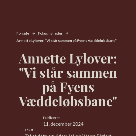
Forside
Fokus nyheder
Annette Lylover: "Vi står sammen på Fyens Væddeløbsbane"
Annette Lylover:
"Vi står sammen
på Fyens
Væddeløbsbane"
Publiceret
11. december 2024
Tekst
Tekst, foto og video: Jakob Worm Bisfort