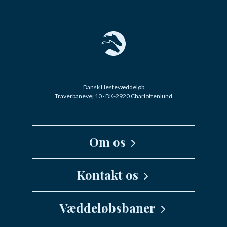
Dansk Hestevæddeløb
Traverbanevej 10 · DK-2920 Charlottenlund
Om os
Kernefortælling
Kontakt os
Medarbejdere
Væddeløbsbaner
info@danskhv.dk