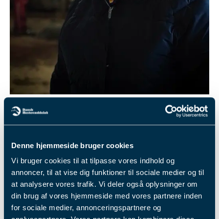
Annette starter ofte arbejdsdagen med et besøg i staldene.
Året går på hæld, og Annette Lylover kan se
Denne hjemmeside bruger cookies
tilbage på sin første sæson i spidsen for
Fyens Væddeløbsbane.
Vi bruger cookies til at tilpasse vores indhold og
annoncer, til at vise dig funktioner til sociale medier og til
”Jeg blev bidt af en gal hest”, konstaterer Annette
at analysere vores trafik. Vi deler også oplysninger om
Lylover, direktør på Fyens Væddeløbsbane, om sit
din brug af vores hjemmeside med vores partnere inden
første besøg på væddeløbsbanen i Sanderum i
for sociale medier, annonceringspartnere og
det vestlige Odense. Det var den særlige