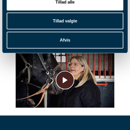
Dansk Hestevæddeløb har besøgt Annette på
Tillad alle
Fyens Væddeløbsbane, hvor det blandt andet
blev til en snak om passion, sammenhold og
Tillad valgte
nytækning.
Se
video-indslaget
herunder.
Afvis
Afspil video